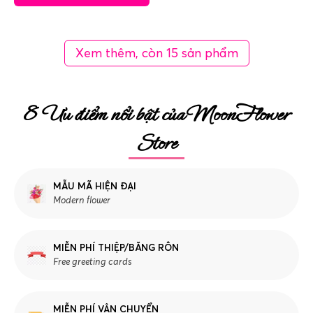
Xem thêm, còn 15 sản phẩm
8 Ưu điểm nổi bật của MoonFlower
Store
MẪU MÃ HIỆN ĐẠI
Modern flower
MIỄN PHÍ THIỆP/BĂNG RÔN
Free greeting cards
MIỄN PHÍ VẬN CHUYỂN