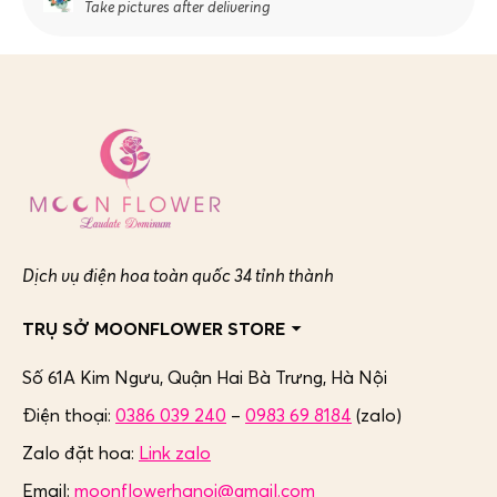
Take pictures after delivering
Dịch vụ điện hoa toàn quốc 34 tỉnh thành
TRỤ SỞ MOONFLOWER STORE
Số 61A Kim Ngưu, Quận Hai Bà Trưng,
Hà Nội
Điện thoại:
0386 039 240
–
0983 69 8184
(zalo)
Zalo đặt hoa:
Link zalo
Email:
moonflowerhanoi@gmail.com