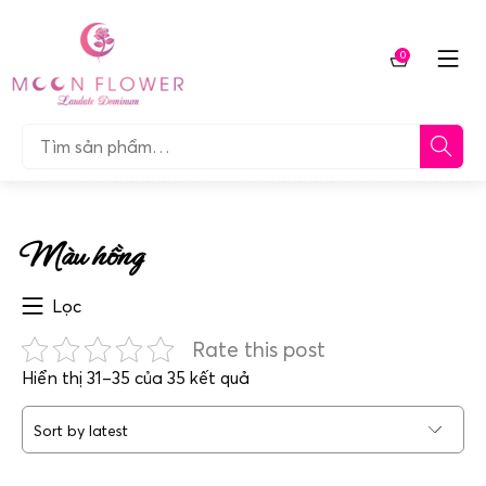
Chuyển
tới
0
nội
Giỏ
dung
hàng
Tìm…
Màu hồng
Lọc
Rate this post
Sorted
Hiển thị 31–35 của 35 kết quả
by
latest