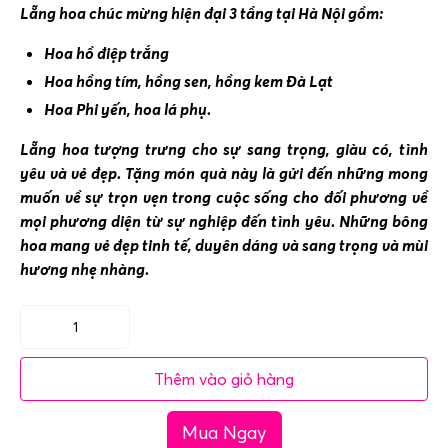
Lẵng hoa chúc mừng hiện đại 3 tầng tại Hà Nội gồm:
Hoa hồ điệp trắng
Hoa hồng tím, hồng sen, hồng kem Đà Lạt
Hoa Phi yến, hoa lá phụ.
Lẵng hoa tượng trưng cho sự sang trọng, giàu có, tình
yêu và vẻ đẹp. Tặng món quà này là gửi đến những mong
muốn về sự trọn vẹn trong cuộc sống cho đối phương về
mọi phương diện từ sự nghiệp đến tình yêu. Những bông
hoa mang vẻ đẹp tinh tế, duyên dáng và sang trọng và mùi
hương nhẹ nhàng.
Lẵng
hoa
Thêm vào giỏ hàng
chúc
mừng
Mua Ngay
hiện