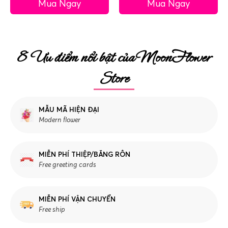
Mua Ngay
Mua Ngay
8 Ưu điểm nổi bật của MoonFlower
Store
MẪU MÃ HIỆN ĐẠI
Modern flower
MIỄN PHÍ THIỆP/BĂNG RÔN
Free greeting cards
MIỄN PHÍ VẬN CHUYỂN
Free ship