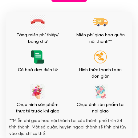
đại
3
tầng
số
lượng
Tặng miễn phí thiệp/
Miễn phí giao hoa quận
băng chữ
nội thành**
Có hoá đơn điện tử
Hình thức thanh toán
đơn giản
Chụp hình sản phẩm
Chụp ảnh sản phẩm tại
thực tế trước khi giao
nơi giao
**Miễn phí giao hoa nội thành tại các thành phố trên 34
tỉnh thành. Một số quận, huyện ngoại thành sẽ tính phí tùy
vào địa chỉ cụ thể.