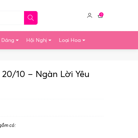
0
Click
Giỏ
để
hàng
quản
u Dáng
Hội Nghị
Loại Hoa
lý
tài
khoản
20/10 – Ngàn Lời Yêu
gồm có: