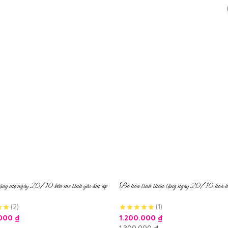
ặng mẹ ngày 20/10 bên mẹ tình yêu ấm áp
Bó hoa tình thân tặng ngày 20/10 hoa h
(2)
(1)
.000
₫
1.200.000
₫
1.300.000
₫