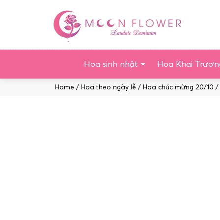
Chuyển
tới
nội
dung
Hoa sinh nhật
Hoa Khai Trươn
Home
/
Hoa theo ngày lễ
/
Hoa chúc mừng 20/10
/