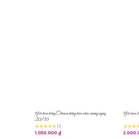
Giỏ hoa hồng Ohara hồng hoa chúc mừng ngày
Giỏ hoa t
20/10
(1)
1.050.000
₫
2.000