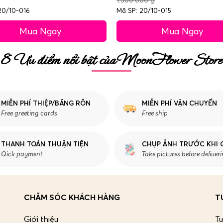
20/10-016
Mã SP: 20/10-015
Mua Ngay
Mua Ngay
8 Ưu điểm nổi bật của MoonFlower Store
MIỄN PHÍ THIỆP/BĂNG RÔN
MIỄN PHÍ VẬN CHUYỂN
Free greeting cards
Free ship
THANH TOÁN THUẬN TIỆN
CHỤP ẢNH TRƯỚC KHI 
Qick payment
Take pictures before deliver
CHĂM SÓC KHÁCH HÀNG
T
Giới thiệu
T