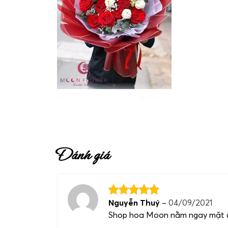
Bó hoa chúc mừng ngày 20/10 –
Ngàn Lời Yêu
Đánh giá
Nguyễn Thuý
–
04/09/2021
Shop hoa Moon nằm ngay mặt đư