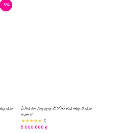
-8%
ồng nhập
Bình hoa tặng ngày 20/10 bình hồng đỏ nhập
huyền bí
(1)
5.000.000
₫