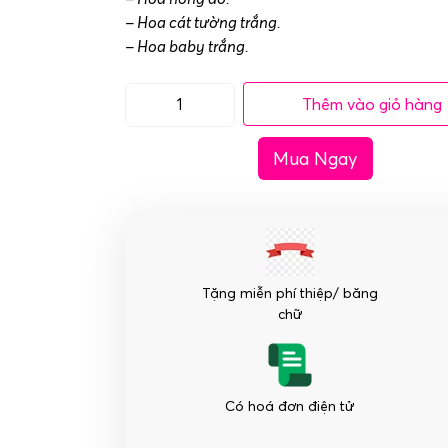
– Hoa cát tường trắng.
– Hoa baby trắng.
Thêm vào giỏ hàng
Bó
hoa
Mua Ngay
chúc
mừng
ngày
20/10
-
Ngàn
Tặng miễn phí thiệp/ băng
Lời
chữ
Yêu
số
lượng
Có hoá đơn điện tử