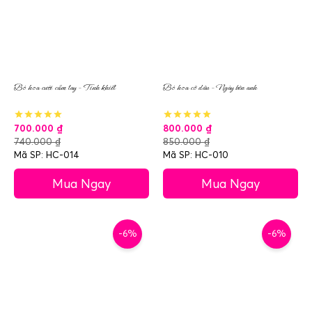
Bó hoa cưới cầm tay – Tinh khiết
Bó hoa cô dâu – Ngày bên anh
700.000
₫
800.000
₫
740.000
₫
850.000
₫
Mã SP: HC-014
Mã SP: HC-010
Mua Ngay
Mua Ngay
-6%
-6%