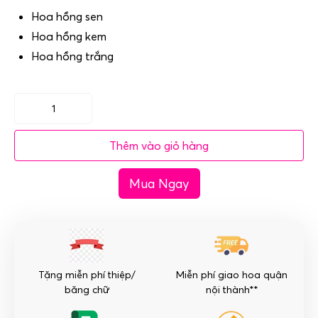
Hoa hồng sen
Hoa hồng kem
Hoa hồng trắng
Bó
hoa
Thêm vào giỏ hàng
cô
dâu
Mua Ngay
-
Mãi
yêu
người
số
lượng
Tặng miễn phí thiệp/
Miễn phí giao hoa quận
băng chữ
nội thành**