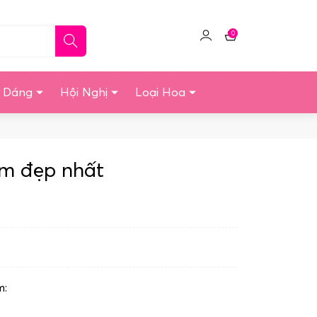
0
Click
Giỏ
để
hàng
quản
u Dáng
Hội Nghị
Loại Hoa
lý
tài
khoản
m đẹp nhất
m: