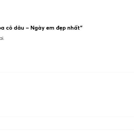
hoa cô dâu – Ngày em đẹp nhất”
i.