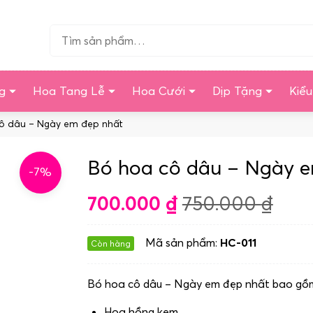
Tìm…
g
Hoa Tang Lễ
Hoa Cưới
Dịp Tặng
Kiể
ô dâu – Ngày em đẹp nhất
Bó hoa cô dâu – Ngày e
-7%
700.000
₫
750.000
₫
Mã sản phẩm:
HC-011
Còn hàng
Bó hoa cô dâu – Ngày em đẹp nhất bao gồ
Hoa hồng kem