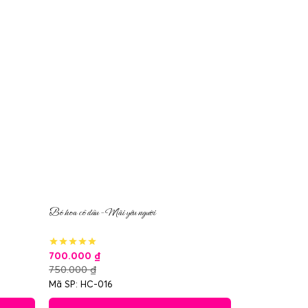
Bó hoa cô dâu – Mãi yêu người
700.000
₫
750.000
₫
Mã SP: HC-016