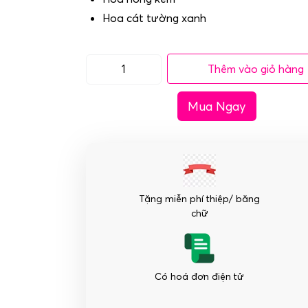
Hoa cát tường xanh
Thêm vào giỏ hàng
Bó
hoa
Mua Ngay
cô
dâu
-
Ngày
em
đẹp
Tặng miễn phí thiệp/ băng
nhất
chữ
số
lượng
Có hoá đơn điện tử