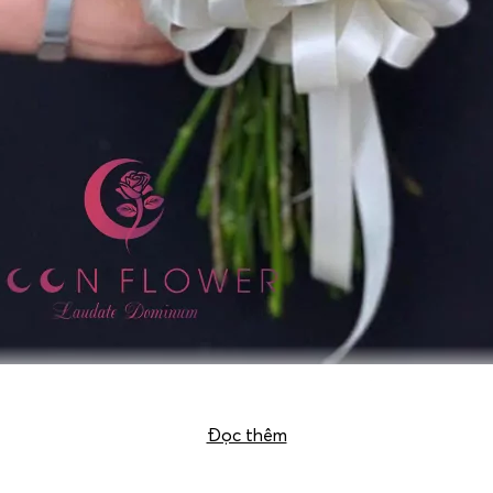
Bó hoa cô dâu – Ngày em đẹp nhất
Đọc thêm