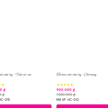
ới cầm tay – Tình sắc son
Bó hoa cưới cầm tay – Chờ mong
00
₫
900.000
₫
00
₫
1.000.000
₫
HC-015
Mã SP: HC-012