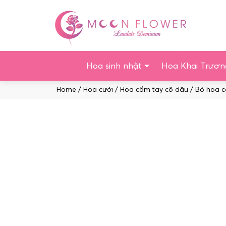
Chuyển
tới
nội
dung
Hoa sinh nhật
Hoa Khai Trươn
Home
/
Hoa cưới
/
Hoa cầm tay cô dâu
/ Bó hoa c