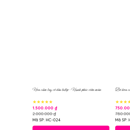
Hoa cầm tay cô dâu tulip – Hạnh phúc viên mãn
Bó hoa cư
1.500.000
₫
750.0
2.000.000
₫
780.0
Mã SP: HC-024
Mã SP: 