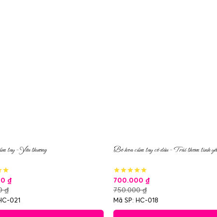
m tay – Yêu thương
Bó hoa cầm tay cô dâu – Trái thơm tình yê
00
₫
700.000
₫
00
₫
750.000
₫
HC-021
Mã SP: HC-018