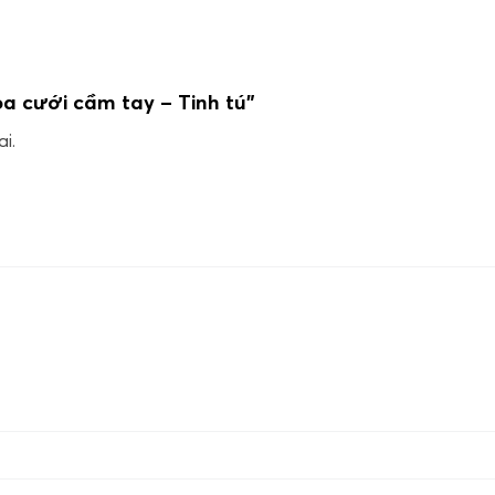
oa cưới cầm tay – Tinh tú”
i.