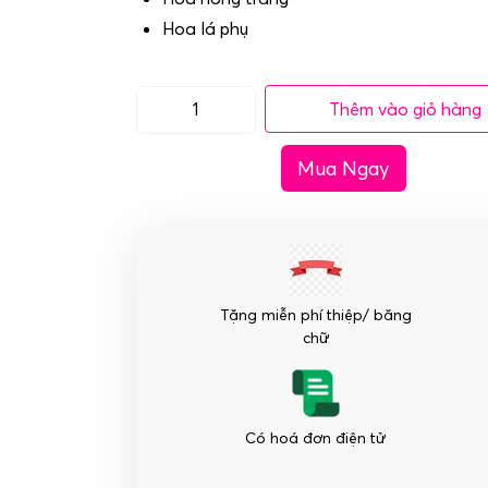
Hoa lá phụ
Thêm vào giỏ hàng
Bó
hoa
Mua Ngay
cưới
cầm
tay
-
Tinh
tú
Tặng miễn phí thiệp/ băng
số
chữ
lượng
Có hoá đơn điện tử