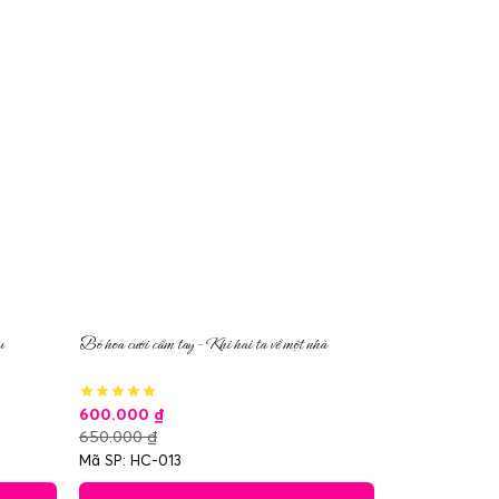
u
Bó hoa cưới cầm tay – Khi hai ta về một nhà
600.000
₫
650.000
₫
Mã SP: HC-013