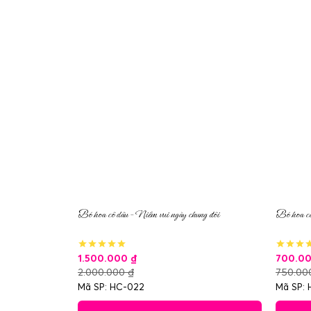
Bó hoa cô dâu – Niềm vui ngày chung đôi
Bó hoa cầ
1.500.000
₫
700.0
2.000.000
₫
750.0
Mã SP: HC-022
Mã SP: 