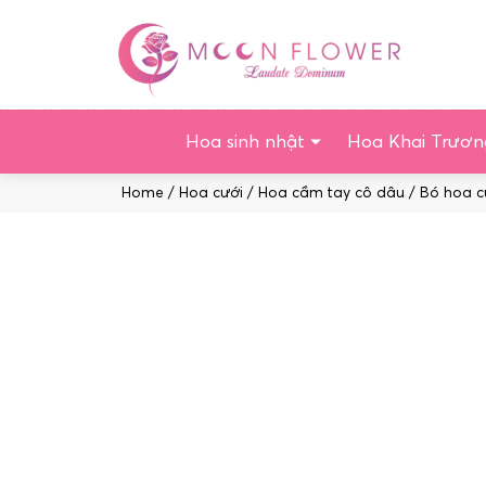
Chuyển
tới
nội
dung
Hoa sinh nhật
Hoa Khai Trươn
Home
/
Hoa cưới
/
Hoa cầm tay cô dâu
/ Bó hoa c