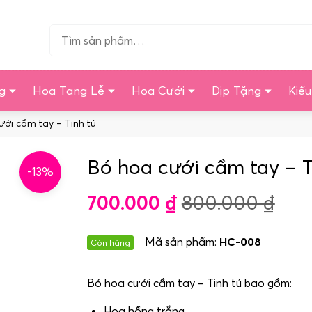
Tìm…
g
Hoa Tang Lễ
Hoa Cưới
Dịp Tặng
Kiể
ưới cầm tay – Tinh tú
Bó hoa cưới cầm tay – T
-13%
700.000
₫
800.000
₫
Mã sản phẩm:
HC-008
Còn hàng
Bó hoa cưới cầm tay – Tinh tú bao gồm:
Hoa hồng trắng