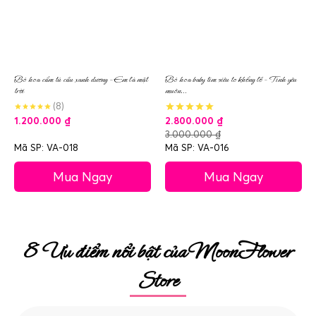
Bó hoa cẩm tú cầu xanh dương – Em là mặt
Bó hoa baby tím siêu to khổng lồ – Tình yêu
trời
muôn...
(8)
1.200.000
₫
2.800.000
₫
3.000.000
₫
Mã SP: VA-018
Mã SP: VA-016
Mua Ngay
Mua Ngay
8 Ưu điểm nổi bật của MoonFlower
Store