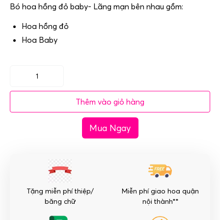
Bó hoa hồng đỏ baby- Lãng mạn bên nhau gồm:
Hoa hồng đỏ
Hoa Baby
Bó
hoa
Thêm vào giỏ hàng
hồng
đỏ
Mua Ngay
baby-
Lãng
mạn
bên
nhau
số
Tặng miễn phí thiệp/
Miễn phí giao hoa quận
lượng
băng chữ
nội thành**