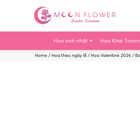
Chuyển
tới
nội
dung
Hoa sinh nhật
Hoa Khai Trươn
Home
/
Hoa theo ngày lễ
/
Hoa Valentine 2026
/ Bó