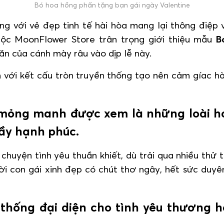
Bó hoa hồng phấn tặng bạn gái ngày Valentine
 với vẻ đẹp tinh tế hài hòa mang lại thông điệp 
ộc MoonFlower Store trân trọng giới thiệu mẫu
B
n của cánh mày râu vào dịp lễ này.
 với kết cấu tròn truyền thống tạo nên cảm gíac hà
ỏng manh được xem là những loài ho
đầy hạnh phúc.
chuyện tình yêu thuần khiết, dù trải qua nhiều thử
i con gái xinh đẹp có chút thơ ngây, hết sức duyên
 thống đại diện cho tình yêu thương