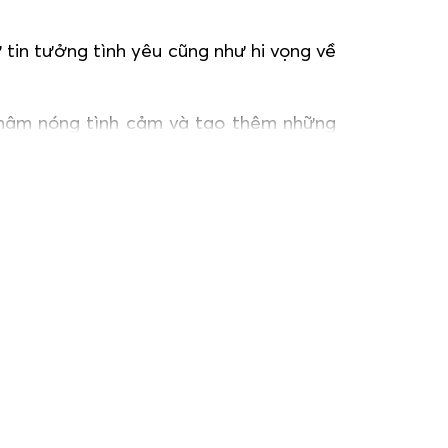
 tin tưởng tình yêu cũng như hi vọng về
 hâm nóng tình cảm và tạo thêm những
entine 2020
.