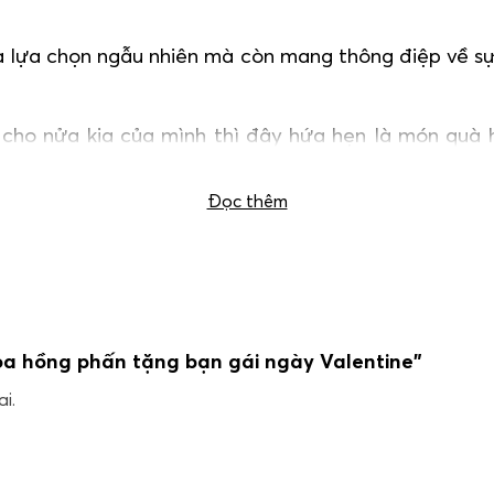
à lựa chọn ngẫu nhiên mà còn mang thông điệp về sự
cho nửa kia của mình thì đây hứa hẹn là món quà
hể tham khảo thêm nhiều mẫu hoa tại:
Hoa ngày Val
Đọc thêm
hoa hồng phấn tặng bạn gái ngày Valentine”
i.