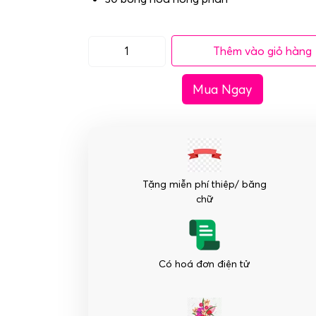
Thêm vào giỏ hàng
Bó
hoa
Mua Ngay
hồng
phấn
tặng
bạn
gái
ngày
Tặng miễn phí thiệp/ băng
Valentine
chữ
số
lượng
Có hoá đơn điện tử