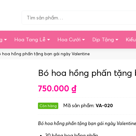
Tìm…
g
Hoa Tang Lễ
Hoa Cưới
Dịp Tặng
Kiể
 hoa hồng phấn tặng bạn gái ngày Valentine
Bó hoa hồng phấn tặng 
750.000
₫
Mã sản phẩm:
VA-020
Còn hàng
Bó hoa hồng phấn tặng bạn gái ngày Valentin
30 bông hoa hồng phấn