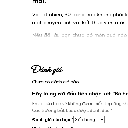
mãi.
Và tất nhiên, 30 bông hoa không phải l
một chuyện tình với kết thúc viên mãn.
Nếu đã lâu bạn chưa có món quà nào 
khoảnh khắc đáng nhớ. Hoặc cũng có t
Đánh giá
Chưa có đánh giá nào.
Hãy là người đầu tiên nhận xét “Bó 
Email của bạn sẽ không được hiển thị công kha
Các trường bắt buộc được đánh dấu
*
Đánh giá của bạn
*