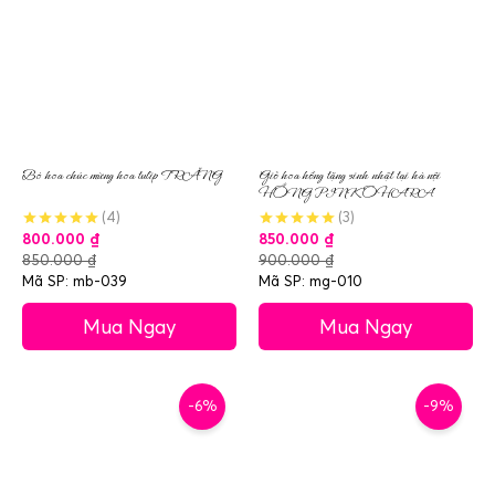
Bó hoa chúc mừng hoa tulip TRẮNG
Giỏ hoa hồng tặng sinh nhật tại hà nội
HỒNG PINK OHARA
(4)
(3)
800.000
₫
850.000
₫
850.000
₫
900.000
₫
Mã SP: mb-039
Mã SP: mg-010
Mua Ngay
Mua Ngay
-6%
-9%