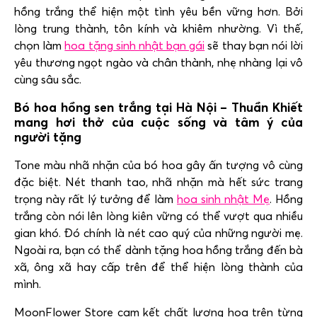
hồng trắng thể hiện một tình yêu bền vững hơn. Bởi
lòng trung thành, tôn kính và khiêm nhường. Vì thế,
chọn làm
hoa tặng sinh nhật bạn gái
sẽ thay bạn nói lời
yêu thương ngọt ngào và chân thành, nhẹ nhàng lại vô
cùng sâu sắc.
Bó hoa hồng sen trắng tại Hà Nội – Thuần Khiết
mang hơi thở của cuộc sống và tâm ý của
người tặng
Tone màu nhã nhặn của bó hoa gây ấn tượng vô cùng
đặc biệt. Nét thanh tao, nhã nhặn mà hết sức trang
trọng này rất lý tưởng để làm
hoa sinh nhật Mẹ
. Hồng
trắng còn nói lên lòng kiên vững có thể vượt qua nhiều
gian khó. Đó chính là nét cao quý của những người mẹ.
Ngoài ra, bạn có thể dành tặng hoa hồng trắng đến bà
xã, ông xã hay cấp trên để thể hiện lòng thành của
mình.
MoonFlower Store cam kết chất lượng hoa trên từng