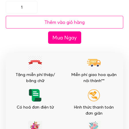
Bó
hoa
Thêm vào giỏ hàng
hồng
sen
Mua Ngay
trắng
tại
Hà
Nội
-
Thuần
Tặng miễn phí thiệp/
Miễn phí giao hoa quận
Khiết
băng chữ
nội thành**
số
lượng
Có hoá đơn điện tử
Hình thức thanh toán
đơn giản