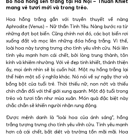
Bó hoa hồng sen trắng tại Hà Nội – Thuần Khiết
mang vẻ tươi mới và trong trẻo.
Hoa hồng trắng g
ắn với truyền thuyết về nàng
Aphrodite (Venus) – Nữ thần Tình Yêu. Nàng bước ra từ
những đợt bọt biển. Cũng chính nơi đó, các bọt biển rơi
xuống đất và mọc lên những đóa hồng trắng. Vì thế,
loài hoa này tượng trưng cho tình yêu vĩnh cửu. Nói lên
tình yêu mạnh hơn cái chết, bởi lòng trung thành, tôn
kính và khiêm nhường. Với vẻ đẹp tinh khiết, thánh thiện
ấy, mọi ánh nhìn sẽ bị cuốn hút. Một nụ hồng trắng lại
thể hiện một số ý nghĩa khác. Nó nói về sự ngây thơ và
bồng bột của tuổi trẻ. Thời thiếu nữ, non nớt và thiếu
chín chắn đối với thế giới xung quanh. Một độ tuổi trong
trẻo và tươi tắn như mùa xuân. Món quà đặc biệt này
chắc chắn sẽ khiến người nhận rung động.
Được mệnh danh là “loài hoa của ánh sáng”, hồng
trắng tượng trưng cho tình yêu vĩnh cửu. Tình yêu mạnh
hơn cả cái chết, bất diệt và trường tồn mãi mãi. Hoa