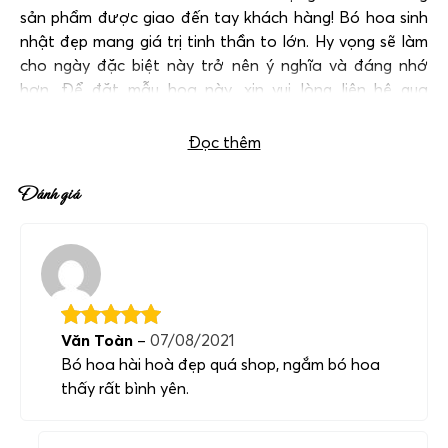
sản phẩm được giao đến tay khách hàng! Bó hoa sinh
nhật đẹp mang giá trị tinh thần to lớn. Hy vọng sẽ làm
cho ngày đặc biệt này trở nên ý nghĩa và đáng nhớ
hơn. Để đặt mẫu hoa này, xin vui lòng liên hệ qua
hotline:
0983698184
.
Đọc thêm
Đánh giá
Văn Toàn
–
07/08/2021
Bó hoa hài hoà đẹp quá shop, ngắm bó hoa
thấy rất bình yên.