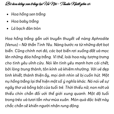
Bó hoa hồng sen trắng tại Hà Nội – Thuần Khiết gồm có:
Hoa hồng sen trắng
Hoa baby trắng
Lá bạch đàn tròn
Hoa hồng trắng gắn với truyền thuyết về nàng Aphrodite
(Venus) – Nữ thần Tình Yêu. Nàng bước ra từ những đợt bọt
biển. Cũng chính nơi đó, các bọt biển rơi xuống đất và mọc
lên những đóa hồng trắng. Vì thế, loài hoa này tượng trưng
cho tình yêu vĩnh cửu. Nói lên tình yêu mạnh hơn cái chết,
bởi lòng trung thành, tôn kính và khiêm nhường. Với vẻ đẹp
tinh khiết, thánh thiện ấy, mọi ánh nhìn sẽ bị cuốn hút. Một
nụ hồng trắng lại thể hiện một số ý nghĩa khác. Nó nói về sự
ngây thơ và bồng bột của tuổi trẻ. Thời thiếu nữ, non nớt và
thiếu chín chắn đối với thế giới xung quanh. Một độ tuổi
trong trẻo và tươi tắn như mùa xuân. Món quà đặc biệt này
chắc chắn sẽ khiến người nhận rung động.