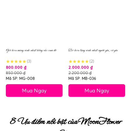
Giỏ hoa mừng sinh nhật hồng sắc cam đỏ
Bó hoa tặng sinh nhật người yêu, vợ yêu
(3)
(2)
800.000
₫
2.000.000
₫
850.000
₫
2.200.000
₫
Mã SP: MG-008
Mã SP: MB-036
Mua Ngay
Mua Ngay
8 Ưu điểm nổi bật của MoonFlower