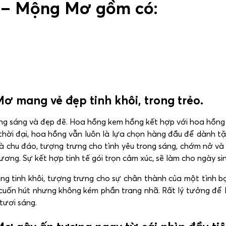
p – Mộng Mơ gồm có:
ơ mang vẻ đẹp tinh khôi, trong trẻo.
g sáng và đẹp đẽ. Hoa hồng kem hồng kết hợp với hoa hồng 
hời đại, hoa hồng vẫn luôn là lựa chọn hàng đầu để dành t
và chu đáo, tượng trưng cho tình yêu trong sáng, chớm nở v
ương. Sự kết hợp tinh tế gói trọn cảm xúc, sẽ làm cho ngày s
 tinh khôi, tượng trưng cho sự chân thành của một tình bạn
ũ, cuốn hút nhưng không kém phần trang nhã. Rất lý tưởng để
tươi sáng.