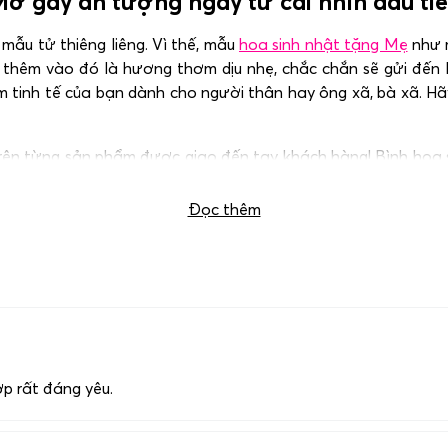
ơ gây ấn tượng ngay từ cái nhìn đầu tiê
mẫu tử thiêng liêng. Vì thế, mẫu
hoa sinh nhật tặng Mẹ
như m
, thêm vào đó là hương thơm dịu nhẹ, chắc chắn sẽ gửi đến
m tinh tế của bạn dành cho người thân hay ông xã, bà xã. H
n từng sản phẩm được giao đến tay khách hàng! Bình hoa sin
ghĩa và đáng nhớ hơn. Để đặt mẫu hoa này, xin vui lòng liên 
Đọc thêm
ợp rất đáng yêu.