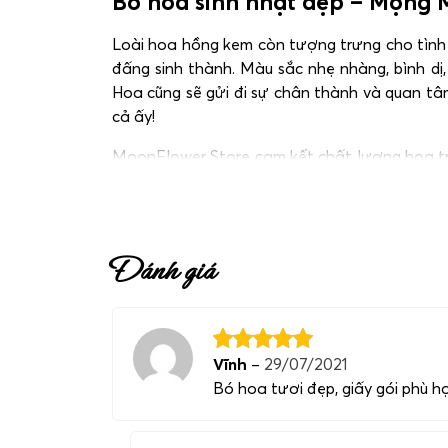
Bó hoa sinh nhật đẹp – Mộng M
Loài hoa hồng kem còn tượng trưng cho tình 
đấng sinh thành. Màu sắc nhẹ nhàng, bình dị
Hoa cũng sẽ gửi đi sự chân thành và quan tâ
cả ấy!
MoonFlower Store cam kết chất lượng hoa trê
vọng sẽ làm cho ngày đặc biệt này trở nên ý n
Đánh giá
Vĩnh
–
29/07/2021
Bó hoa tươi đẹp, giấy gói phù h