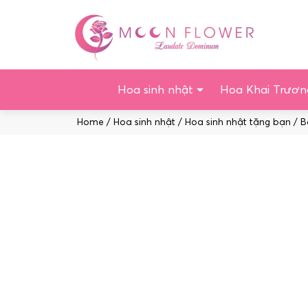
Chuyển
tới
nội
dung
Hoa sinh nhật
Hoa Khai Trươn
Home
/
Hoa sinh nhật
/
Hoa sinh nhật tặng bạn
/ B