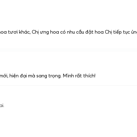
oa tươi khác, Chị ưng hoa có nhu cầu đặt hoa Chị tiếp tục ủng
i, hiện đại mà sang trọng. Mình rất thích!
i.