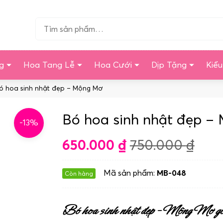
Tìm…
g
Hoa Tang Lễ
Hoa Cưới
Dịp Tặng
Kiể
ó hoa sinh nhật đẹp – Mộng Mơ
Bó hoa sinh nhật đẹp 
-13%
650.000
₫
750.000
₫
Mã sản phẩm:
MB-048
Còn hàng
Bó hoa sinh nhật đẹp – Mộng Mơ gồ