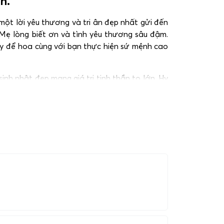
n.
ột lời yêu thương và tri ân đẹp nhất gửi đến
 Mẹ lòng biết ơn và tình yêu thương sâu đậm.
ãy để hoa cùng với bạn thực hiện sứ mệnh cao
h nhật đẹp mang giá trị tinh thần to lớn. Hy
hệ qua hotline:
0983698184
.