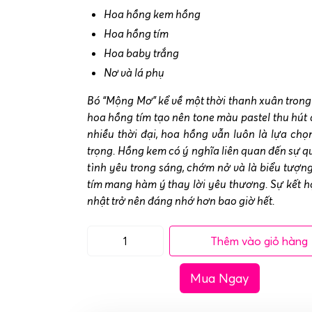
Hoa hồng kem hồng
Hoa hồng tím
Hoa baby trắng
Nơ và lá phụ
Bó “Mộng Mơ” kể về một thời thanh xuân trong
hoa hồng tím tạo nên tone màu pastel thu hú
nhiều thời đại, hoa hồng vẫn luôn là lựa c
trọng.
Hồng kem có ý nghĩa liên quan đến sự q
tình yêu trong sáng, chớm nở và là biểu tượ
tím mang hàm ý thay lời yêu thương. Sự kết hợ
nhật trở nên đáng nhớ hơn bao giờ hết.
Thêm vào giỏ hàng
Bó
hoa
Mua Ngay
sinh
nhật