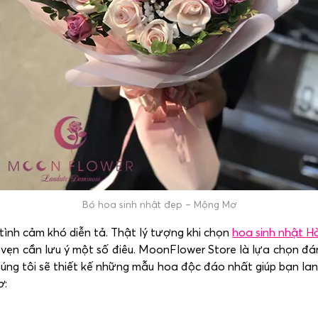
Bó hoa sinh nhật đẹp – Mộng Mơ
tình cảm khó diễn tả. Thật lý tượng khi chọn
hoa sinh nhật H
ọn vẹn cần lưu ý một số điêu. MoonFlower Store là lựa chọn đá
chúng tôi sẽ thiết kế những mẫu hoa độc đáo nhất giúp bạn l
ơ
: