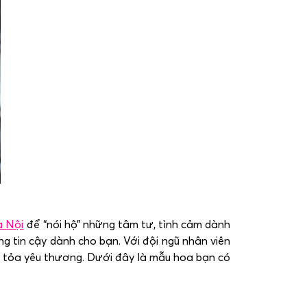
à Nội
để “nói hộ” những tâm tư, tình cảm dành
ng tin cậy dành cho bạn. Với đội ngũ nhân viên
an tỏa yêu thương. Dưới đây là mẫu hoa bạn có