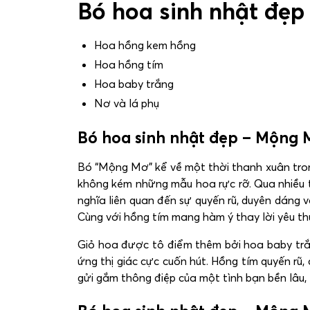
Bó hoa sinh nhật đẹ
Hoa hồng kem hồng
Hoa hồng tím
Hoa baby trắng
Nơ và lá phụ
Bó hoa sinh nhật đẹp – Mộng M
Bó “Mộng Mơ” kể về một thời thanh xuân tron
không kém những mẫu hoa rực rỡ. Qua nhiều t
nghĩa liên quan đến sự quyến rũ, duyên dáng 
Cùng với hồng tím mang hàm ý thay lời yêu th
Giỏ hoa được tô điểm thêm bởi hoa baby trắng
ứng thị giác cực cuốn hút. Hồng tím quyến r
gửi gắm thông điệp của một tình bạn bền lâu, 