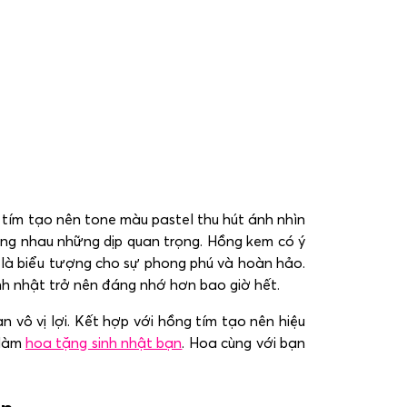
tím tạo nên tone màu pastel thu hút ánh nhìn
ặng nhau những dịp quan trọng.
Hồng kem có ý
à là biểu tượng cho sự phong phú và hoàn hảo.
inh nhật trở nên đáng nhớ hơn bao giờ hết.
 vô vị lợi. Kết hợp với hồng tím tạo nên hiệu
 làm
hoa tặng sinh nhật bạn
. Hoa cùng với bạn