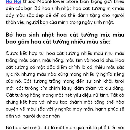
Hà Nội
thuộc
MoonFlower Store
trân trọng giới thiệu
đến các bạn Bó hoa sinh nhật hoa cát tường mix màu
đầy màu sắc đẹp đẽ để có thể dành tặng cho người
thân yêu, người bạn của mình trong ngày sinh nhật.
Bó hoa sinh nhật hoa cát tường mix màu
bao gồm hoa cát tường nhiều màu sắc:
Được kết hợp từ hoa cát tường nhiều màu như màu
trắng, màu xanh, màu hồng, màu tím và hoa lá phụ. Hoa
cát tường có một đặc điểm chính là có nhiều màu sắc
rực rỡ, nhưng màu nào cũng mang nhiều ý nghĩa riêng
của nó. Cát tường trắng mang đến sự tinh khôi, tươi
mới, cát tường tím chính là sự đằm thắm và dịu dàng.
Cát tường hồng mang một nét yểu điệu, nữ tính. Tất cả
chúng kết hợp với nhau tạo thành một tổng thể hòa
quyện về màu sắc với ý nghĩa: may mắn, hạnh phúc sẽ
đến với người được nhận.
Bó hoa sinh nhật đã là một món quà rất là phổ biến với