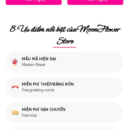
8 Ưu điểm nổi bật của MoonFlower
Store
MẪU MÃ HIỆN ĐẠI
Modern flower
MIỄN PHÍ THIỆP/BĂNG RÔN
Free greeting cards
MIỄN PHÍ VẬN CHUYỂN
Free ship