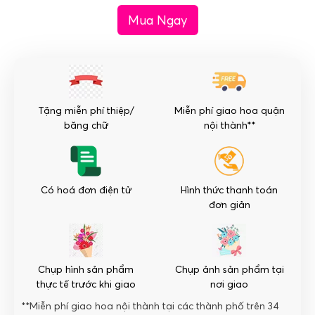
nhật
Mua Ngay
hoa
cát
tường
mix
mầu
số
Tặng miễn phí thiệp/
Miễn phí giao hoa quận
lượng
băng chữ
nội thành**
Có hoá đơn điện tử
Hình thức thanh toán
đơn giản
Chụp hình sản phẩm
Chụp ảnh sản phẩm tại
thực tế trước khi giao
nơi giao
**Miễn phí giao hoa nội thành tại các thành phố trên 34