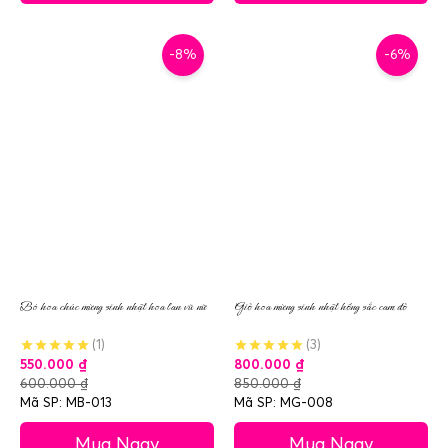
-8%
-6%
Bó hoa chúc mừng sinh nhật hoa lan vũ nữ
Giỏ hoa mừng sinh nhật hồng sắc cam đỏ
(1)
(3)
550.000
₫
800.000
₫
600.000
₫
850.000
₫
Mã SP: MB-013
Mã SP: MG-008
Mua Ngay
Mua Ngay