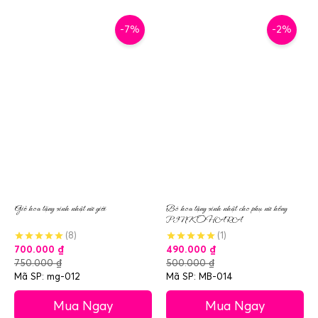
-7%
-2%
Giỏ hoa tặng sinh nhật nữ giới
Bó hoa tặng sinh nhật cho phụ nữ hồng
PINK OHARA
(8)
(1)
700.000
₫
490.000
₫
750.000
₫
500.000
₫
Mã SP: mg-012
Mã SP: MB-014
Mua Ngay
Mua Ngay