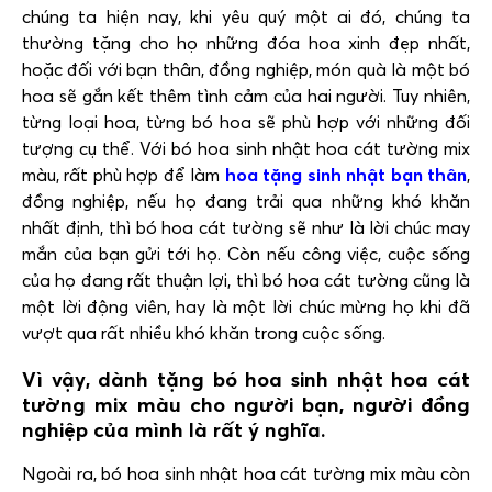
chúng ta hiện nay, khi yêu quý một ai đó, chúng ta
thường tặng cho họ những đóa hoa xinh đẹp nhất,
hoặc đối với bạn thân, đồng nghiệp, món quà là một bó
hoa sẽ gắn kết thêm tình cảm của hai người. Tuy nhiên,
từng loại hoa, từng bó hoa sẽ phù hợp với những đối
tượng cụ thể. Với bó hoa sinh nhật hoa cát tường mix
màu, rất phù hợp để làm
hoa tặng sinh nhật bạn thân
,
đồng nghiệp, nếu họ đang trải qua những khó khăn
nhất định, thì bó hoa cát tường sẽ như là lời chúc may
mắn của bạn gửi tới họ. Còn nếu công việc, cuộc sống
của họ đang rất thuận lợi, thì bó hoa cát tường cũng là
một lời động viên, hay là một lời chúc mừng họ khi đã
vượt qua rất nhiều khó khăn trong cuộc sống.
Vì vậy, dành tặng bó hoa sinh nhật hoa cát
tường mix màu cho người bạn, người đồng
nghiệp của mình là rất ý nghĩa.
Ngoài ra, bó hoa sinh nhật hoa cát tường mix màu còn