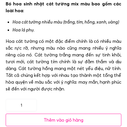
Bó hoa sinh nhật cát tường mix màu bao gồm các
loài hoa
:
Hoa cát tường nhiều màu (trắng, tím, hồng, xanh, vàng)
Hoa lá phụ.
Hoa cát tường có một đặc điểm chính là có nhiều màu
sắc rực rỡ, nhưng màu nào cũng mang nhiều ý nghĩa
riêng của nó. Cát tường trắng mang đến sự tinh khôi,
tươi mới, cát tường tím chính là sự đằm thắm và dịu
dàng. Cát tường hồng mang một nét yểu điệu, nữ tính.
Tất cả chúng kết hợp với nhau tạo thành một tổng thể
hòa quyện về màu sắc với ý nghĩa: may mắn, hạnh phúc
sẽ đến với người được nhận.
Bó
hoa
Thêm vào giỏ hàng
sinh