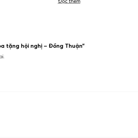
Đọc thêm
oa tặng hội nghị – Đồng Thuận”
i.