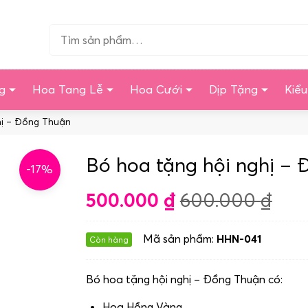
Tìm…
g
Hoa Tang Lễ
Hoa Cưới
Dịp Tặng
Kiể
hị – Đồng Thuận
Bó hoa tặng hội nghị –
-17%
500.000
₫
600.000
₫
Mã sản phẩm:
HHN-041
Còn hàng
Bó hoa tặng hội nghị – Đồng Thuận có:
Hoa Hồng Vàng