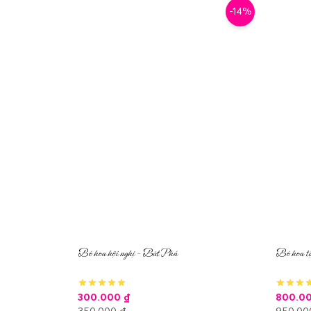
-14%
Bó hoa hội nghị – Bứt Phá
Bó hoa tặ
300.000
₫
800.0
350.000
₫
950.0