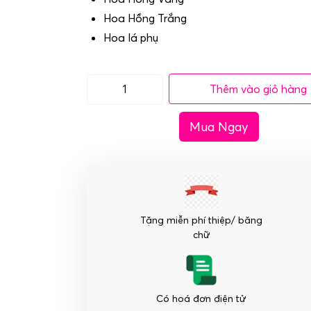
Hoa Hồng Trắng
Hoa lá phụ
Thêm vào giỏ hàng
Bó
hoa
Mua Ngay
tặng
hội
nghị
-
Đồng
Thuận
Tặng miễn phí thiệp/ băng
số
chữ
lượng
Có hoá đơn điện tử