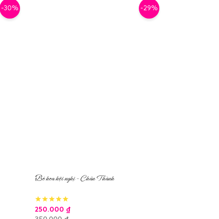
-30%
-29%
Bó hoa hội nghị – Chân Thành
250.000
₫
350.000
₫