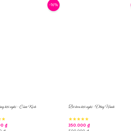
-16%
ng hội nghị – Cảm Kích
Bó hoa hội nghị – Đồng Hành
00
₫
350.000
₫
00
₫
500.000
₫