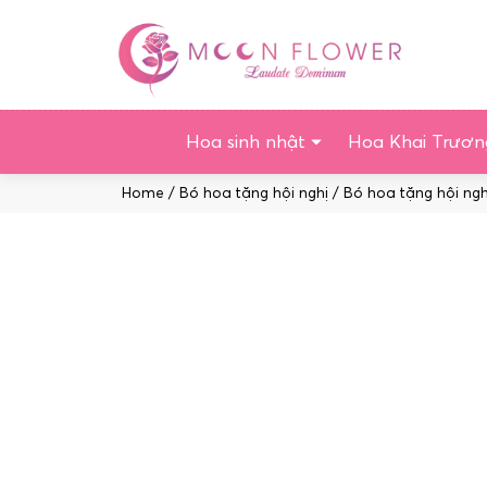
Chuyển
tới
nội
dung
Hoa sinh nhật
Hoa Khai Trươn
Home
/
Bó hoa tặng hội nghị
/ Bó hoa tặng hội ng