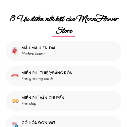
8 Ưu điểm nổi bật của MoonFlower
Store
MẪU MÃ HIỆN ĐẠI
Modern flower
MIỄN PHÍ THIỆP/BĂNG RÔN
Free greeting cards
MIỄN PHÍ VẬN CHUYỂN
Free ship
CÓ HÓA ĐƠN VAT