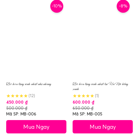
-10%
-8%
Bó hoa tặng sinh nhật nhẹ nhàng
Bó hoa tặng sinh nhật tại Hà Nội hồng
xanh
(12)
(1)
450.000
₫
600.000
₫
500.000
₫
650.000
₫
Mã SP: MB-006
Mã SP: MB-005
Mua Ngay
Mua Ngay