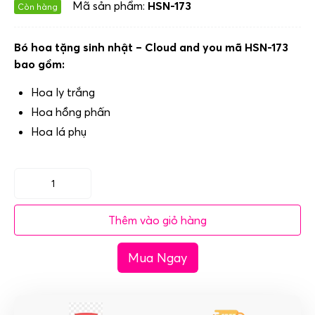
Mã sản phẩm:
HSN-173
Còn hàng
Bó hoa tặng sinh nhật – Cloud and you mã HSN-173
bao gồm:
Hoa ly trắng
Hoa hồng phấn
Hoa lá phụ
Bó
hoa
Thêm vào giỏ hàng
tặng
sinh
Mua Ngay
nhật
-
Cloud
and