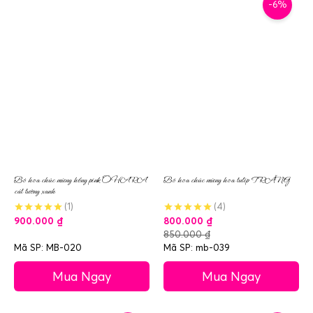
-6%
Bó hoa chúc mừng hồng pink OHARA
Bó hoa chúc mừng hoa tulip TRẮNG
cát tường xanh
(1)
(4)
900.000
₫
800.000
₫
850.000
₫
Mã SP: MB-020
Mã SP: mb-039
Mua Ngay
Mua Ngay