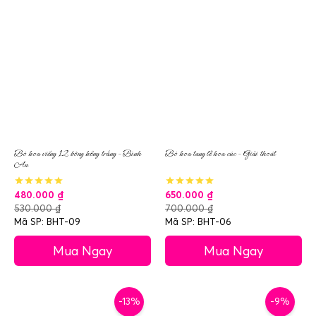
Bó hoa viếng 12 bông hồng trắng – Bình
Bó hoa tang lễ hoa cúc – Giải thoát
An
480.000
₫
650.000
₫
530.000
₫
700.000
₫
Mã SP: BHT-09
Mã SP: BHT-06
Mua Ngay
Mua Ngay
-13%
-9%