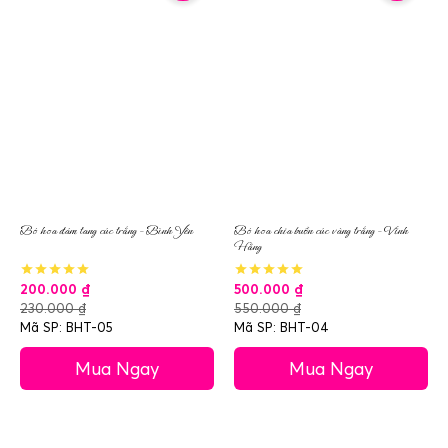
Bó hoa đám tang cúc trắng – Bình Yên
Bó hoa chia buồn cúc vàng trắng – Vĩnh
Hằng
200.000
₫
500.000
₫
230.000
₫
550.000
₫
Mã SP: BHT-05
Mã SP: BHT-04
Mua Ngay
Mua Ngay