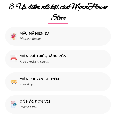
8 Ưu điểm nổi bật của MoonFlower
Store
MẪU MÃ HIỆN ĐẠI
Modern flower
MIỄN PHÍ THIỆP/BĂNG RÔN
Free greeting cards
MIỄN PHÍ VẬN CHUYỂN
Free ship
CÓ HÓA ĐƠN VAT
Provide VAT