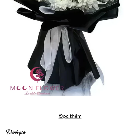
Bó hoa viếng mộ cúc trắng – Thanh Thản
Đọc thêm
Đánh giá