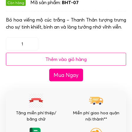
Mã sản phẩm:
BHT-07
Còn hàng
Bó hoa viếng mộ cúc trắng – Thanh Thản tượng trưng
cho sự tinh khiết, bình an và lòng tưởng nhớ vĩnh viễn.
Bó
hoa
Thêm vào giỏ hàng
viếng
mộ
Mua Ngay
cúc
trắng
-
Thanh
Thản
số
Tặng miễn phí thiệp/
Miễn phí giao hoa quận
lượng
băng chữ
nội thành**