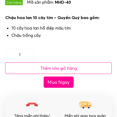
Mã sản phẩm:
MHD-40
Còn hàng
Chậu hoa lan 10 cây tím – Quyền Quý bao gồm:
10 cây hoa lan hồ điệp màu tím
Chậu trồng cây
Chậu
hoa
Thêm vào giỏ hàng
lan
10
Mua Ngay
cây
tím
-
Quyền
Quý
số
Tặng miễn phí thiệp/
Miễn phí giao hoa quận