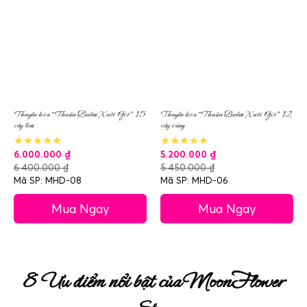
Thuyền hoa “Thuận Buồm Xuôi Gió” 15
Thuyền hoa “Thuận Buồm Xuôi Gió” 12
cây tím
cây vàng
6.000.000
₫
5.200.000
₫
6.400.000
₫
5.450.000
₫
Mã SP: MHD-08
Mã SP: MHD-06
Mua Ngay
Mua Ngay
8 Ưu điểm nổi bật của MoonFlower