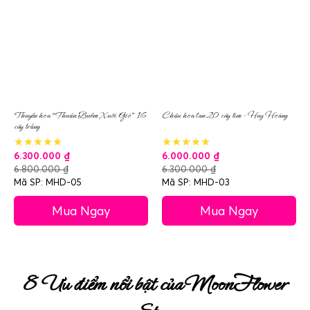
Thuyền hoa “Thuận Buồm Xuôi Gió” 16
Chậu hoa lan 20 cây tím – Huy Hoàng
cây trắng
6.300.000
₫
6.000.000
₫
6.800.000
₫
6.300.000
₫
Mã SP: MHD-05
Mã SP: MHD-03
Mua Ngay
Mua Ngay
8 Ưu điểm nổi bật của MoonFlower