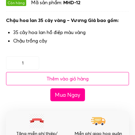
Mã sản phẩm:
MHD-12
Còn hàng
Chậu hoa lan 35 cây vàng – Vương Giả bao gồm:
35 cây hoa lan hồ điệp màu vàng
Chậu trồng cây
Chậu
hoa
Thêm vào giỏ hàng
lan
35
Mua Ngay
cây
vàng
-
Vương
Giả
số
Tặng miễn phí thiệp/
Miễn phí giao hoa quận