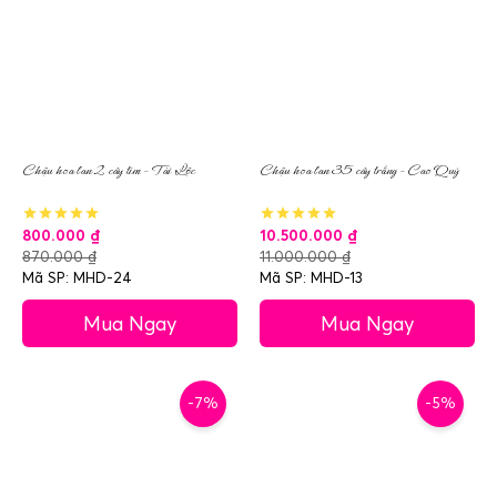
Chậu hoa lan 2 cây tím – Tài Lộc
Chậu hoa lan 35 cây trắng – Cao Quý
800.000
₫
10.500.000
₫
870.000
₫
11.000.000
₫
Mã SP: MHD-24
Mã SP: MHD-13
Mua Ngay
Mua Ngay
-7%
-5%