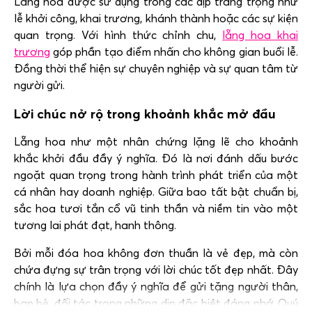
Lẵng hoa được sử dụng trong các dịp trang trọng như
lễ khởi công, khai trương, khánh thành hoặc các sự kiện
quan trọng. Với hình thức chỉnh chu,
lẵng hoa khai
trương
góp phần tạo điểm nhấn cho không gian buổi lễ.
Đồng thời thể hiện sự chuyên nghiệp và sự quan tâm từ
người gửi.
Lời chúc nở rộ trong khoảnh khắc mở đầu
Lẵng hoa như một nhân chứng lặng lẽ cho khoảnh
khắc khởi đầu đầy ý nghĩa. Đó là nơi đánh dấu bước
ngoặt quan trọng trong hành trình phát triển của một
cá nhân hay doanh nghiệp. Giữa bao tất bật chuẩn bị,
sắc hoa tươi tắn cổ vũ tinh thần và niềm tin vào một
tương lai phát đạt, hanh thông.
Bởi mỗi đóa hoa không đơn thuần là vẻ đẹp, mà còn
chứa đựng sự trân trọng với lời chúc tốt đẹp nhất. Đây
chính là lựa chọn đầy ý nghĩa để gửi tặng người thân,
bạn bè, đối tác trong những dịp đặc biệt đáng nhớ. Quý