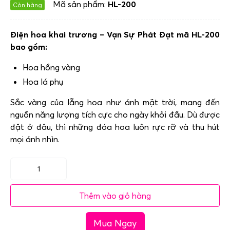
Mã sản phẩm:
HL-200
Còn hàng
Điện hoa khai trương – Vạn Sự Phát Đạt mã HL-200
bao gồm:
Hoa hồng vàng
Hoa lá phụ
Sắc vàng của lẵng hoa như ánh mặt trời, mang đến
nguồn năng lượng tích cực cho ngày khởi đầu. Dù được
đặt ở đâu, thì những đóa hoa luôn rực rỡ và thu hút
mọi ánh nhìn.
Điện
hoa
Thêm vào giỏ hàng
khai
trương
Mua Ngay
-