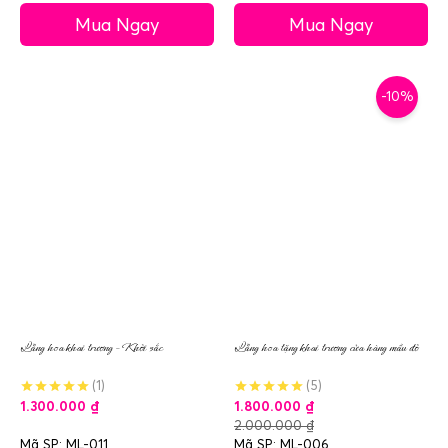
Mua Ngay
Mua Ngay
-10%
Lẵng hoa khai trương – Khởi sắc
Lẵng hoa tặng khai trương cửa hàng mầu đỏ
(1)
(5)
1.300.000
₫
1.800.000
₫
2.000.000
₫
Mã SP: ML-011
Mã SP: ML-006