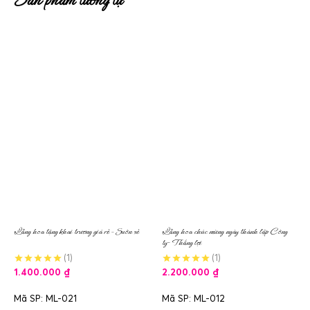
Lẵng hoa tặng khai trương giá rẻ – Suôn sẻ
Lẵng hoa chúc mừng ngày thành lập Công
ty- Thắng lợi
(1)
(1)
1.400.000
₫
2.200.000
₫
Mã SP: ML-021
Mã SP: ML-012