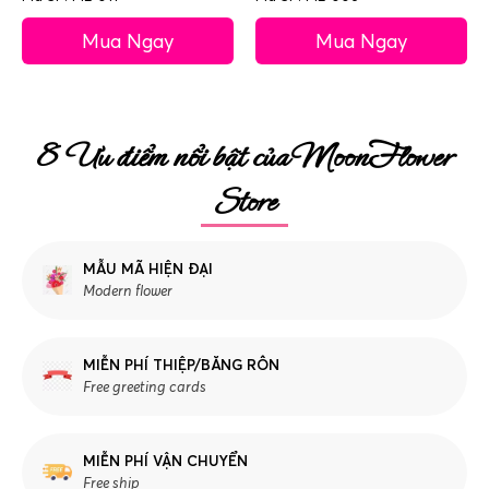
Mua Ngay
Mua Ngay
8 Ưu điểm nổi bật của MoonFlower
Store
MẪU MÃ HIỆN ĐẠI
Modern flower
MIỄN PHÍ THIỆP/BĂNG RÔN
Free greeting cards
MIỄN PHÍ VẬN CHUYỂN
Free ship