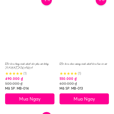
Bó hoa tặng sinh nhật cho phụ nữ hồng
Bó hoa chúc mừng sinh nhật hoa lan vũ nữ
PINK OHARA
(1)
(1)
490.000
₫
550.000
₫
500.000
₫
600.000
₫
Mã SP: MB-014
Mã SP: MB-013
Mua Ngay
Mua Ngay