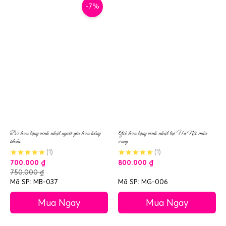
-7%
Bó hoa tặng sinh nhật người yêu hoa hồng
Giỏ hoa tặng sinh nhật tại Hà Nội mầu
phấn
vàng
(1)
(1)
700.000
₫
800.000
₫
750.000
₫
Mã SP: MB-037
Mã SP: MG-006
Mua Ngay
Mua Ngay