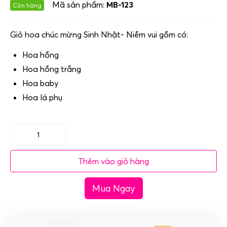
Mã sản phẩm:
MB-123
Còn hàng
Giỏ hoa chúc mừng Sinh Nhật- Niềm vui gồm có:
Hoa hồng
Hoa hồng trắng
Hoa baby
Hoa lá phụ
Giỏ
hoa
Thêm vào giỏ hàng
chúc
mừng
Mua Ngay
Sinh
Nhật-
Niềm
vui