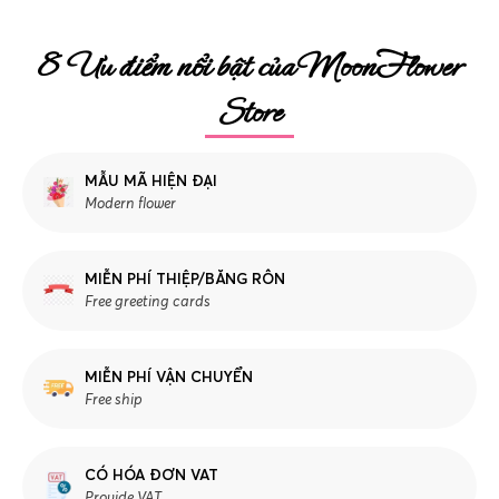
8 Ưu điểm nổi bật của MoonFlower
Store
MẪU MÃ HIỆN ĐẠI
Modern flower
MIỄN PHÍ THIỆP/BĂNG RÔN
Free greeting cards
MIỄN PHÍ VẬN CHUYỂN
Free ship
CÓ HÓA ĐƠN VAT
Provide VAT