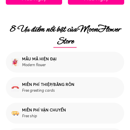
8 Ưu điểm nổi bật của MoonFlower
Store
MẪU MÃ HIỆN ĐẠI
Modern flower
MIỄN PHÍ THIỆP/BĂNG RÔN
Free greeting cards
MIỄN PHÍ VẬN CHUYỂN
Free ship