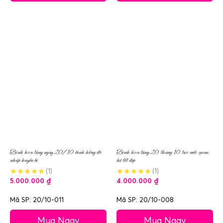
Bình hoa tặng ngày 20/10 bình hồng đỏ
Bình hoa tặng 20 tháng 10 tạo mối quan
nhập huyền bí
hệ tốt đẹp
(1)
(1)
5.000.000
₫
4.000.000
₫
Mã SP: 20/10-011
Mã SP: 20/10-008
Mua Ngay
Mua Ngay