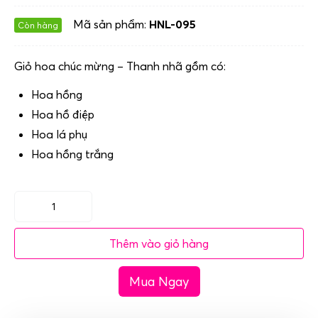
Mã sản phẩm:
HNL-095
Còn hàng
Giỏ hoa chúc mừng – Thanh nhã gồm có:
Hoa hồng
Hoa hồ điệp
Hoa lá phụ
Hoa hồng trắng
Giỏ
hoa
Thêm vào giỏ hàng
chúc
mừng
Mua Ngay
-
Thanh
nhã