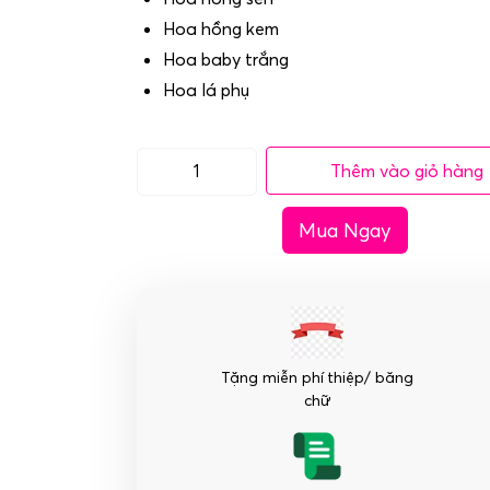
Hoa hồng kem
Hoa baby trắng
Hoa lá phụ
Thêm vào giỏ hàng
Giỏ
hoa
Mua Ngay
hồng
tặng
ngày
phụ
nữ
-
Tặng miễn phí thiệp/ băng
May
chữ
mắn
số
lượng