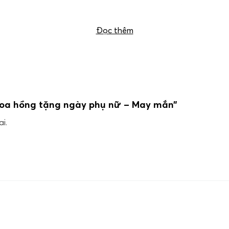
Giỏ hoa hồng tặng ngày phụ nữ – May mắn
Đọc thêm
 hoa hồng tặng ngày phụ nữ – May mắn”
i.