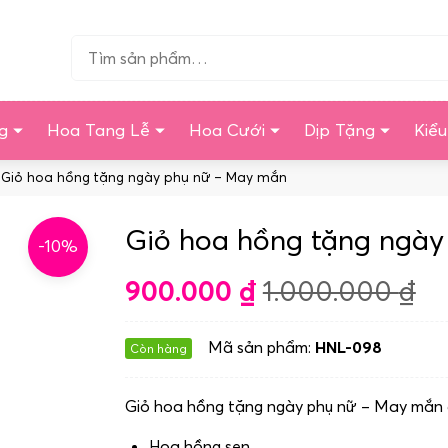
Tìm…
g
Hoa Tang Lễ
Hoa Cưới
Dịp Tặng
Kiể
 Giỏ hoa hồng tặng ngày phụ nữ – May mắn
Giỏ hoa hồng tặng ngà
-10%
900.000
₫
1.000.000
₫
Mã sản phẩm:
HNL-098
Còn hàng
Giỏ hoa hồng tặng ngày phụ nữ – May mắn
Hoa hồng sen