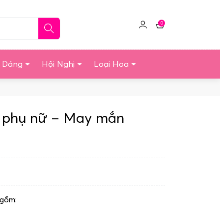
0
Click
Giỏ
để
hàng
quản
u Dáng
Hội Nghị
Loại Hoa
lý
tài
khoản
y phụ nữ – May mắn
 gồm: