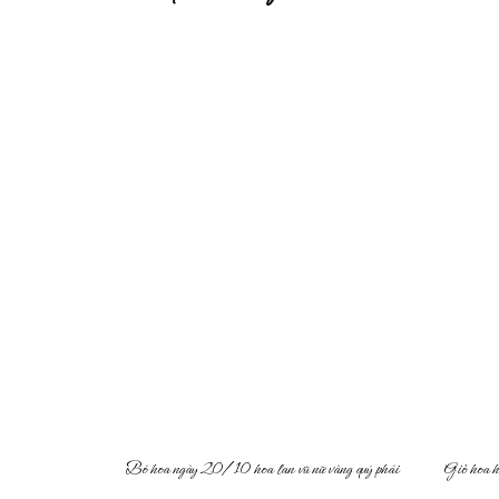
Bó hoa ngày 20/10 hoa lan vũ nữ vàng quý phái
Giỏ hoa 