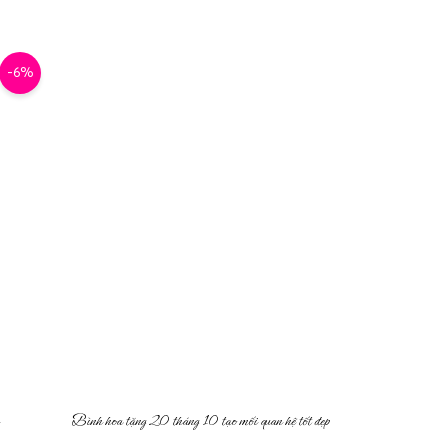
-6%
Bình hoa tặng 20 tháng 10 tạo mối quan hệ tốt đẹp