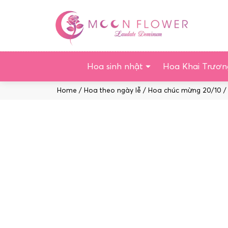
Chuyển
tới
nội
dung
Hoa sinh nhật
Hoa Khai Trươn
Home
/
Hoa theo ngày lễ
/
Hoa chúc mừng 20/10
/