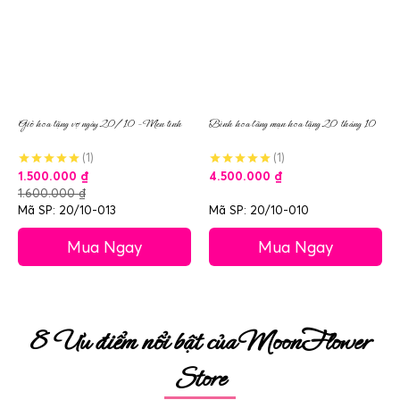
Giỏ hoa tặng vợ ngày 20/10 – Men tình
Bình hoa lãng mạn hoa tặng 20 tháng 10
(1)
(1)
1.500.000
₫
4.500.000
₫
1.600.000
₫
Mã SP: 20/10-013
Mã SP: 20/10-010
Mua Ngay
Mua Ngay
8 Ưu điểm nổi bật của MoonFlower
Store