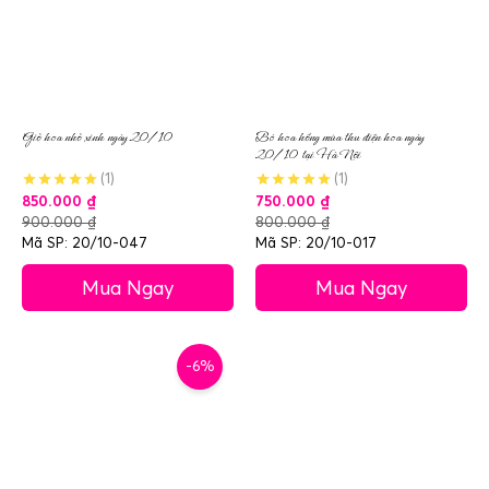
Giỏ hoa nhỏ xinh ngày 20/10
Bó hoa hồng mùa thu điện hoa ngày
20/10 tại Hà Nội
(1)
(1)
850.000
₫
750.000
₫
900.000
₫
800.000
₫
Mã SP: 20/10-047
Mã SP: 20/10-017
Mua Ngay
Mua Ngay
-6%