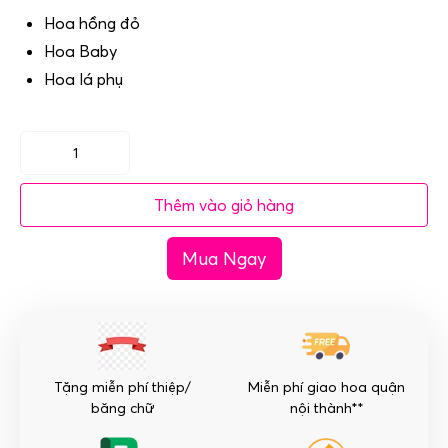
Hoa hồng đỏ
Hoa Baby
Hoa lá phụ
Giỏ
hồng
Thêm vào giỏ hàng
Tình
Yêu
Mua Ngay
-
Chân
Thành
số
lượng
Tặng miễn phí thiệp/
Miễn phí giao hoa quận
băng chữ
nội thành**