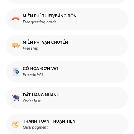
MIỄN PHÍ THIỆP/BĂNG RÔN
Free greeting cards
MIỄN PHÍ VẬN CHUYỂN
Free ship
CÓ HÓA ĐƠN VAT
Provide VAT
ĐẶT HÀNG NHANH
Order fast
THANH TOÁN THUẬN TIỆN
Qick payment