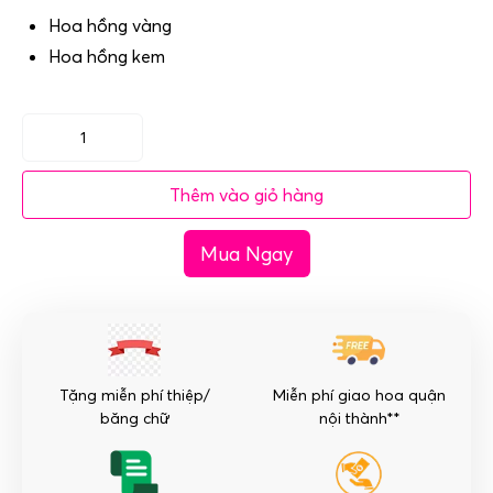
Hoa hồng vàng
Hoa hồng kem
Giỏ
hoa
Thêm vào giỏ hàng
hồng
vàng
Mua Ngay
-
Xinh
xắn
số
lượng
Tặng miễn phí thiệp/
Miễn phí giao hoa quận
băng chữ
nội thành**