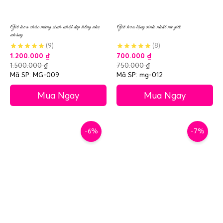
Giỏ hoa chúc mừng sinh nhật đẹp hồng nhẹ
Giỏ hoa tặng sinh nhật nữ giới
nhàng
(9)
(8)
1.200.000
₫
700.000
₫
1.500.000
₫
750.000
₫
Mã SP: MG-009
Mã SP: mg-012
Mua Ngay
Mua Ngay
-6%
-7%