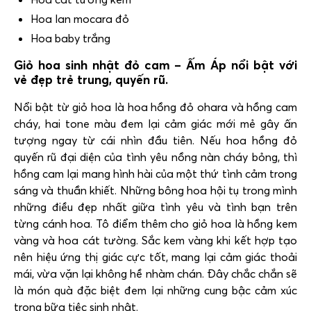
Hoa lan mocara đỏ
Hoa baby trắng
Giỏ hoa sinh nhật đỏ cam – Ấm Áp nổi bật với
vẻ đẹp trẻ trung, quyến rũ.
Nổi bật từ giỏ hoa là hoa hồng đỏ ohara và hồng cam
cháy, hai tone màu đem lại cảm giác mới mẻ gây ấn
tượng ngay từ cái nhìn đầu tiên. N
ếu hoa hồng đỏ
quyến rũ đại diện của tình yêu nồng nàn cháy bỏng, thì
hồng cam lại mang hình hài của một thứ tình cảm trong
sáng và thuần khiết.
Những bông hoa hội tụ trong mình
những điều đẹp nhất giữa tình yêu và tình bạn trên
từng cánh hoa. Tô điểm thêm cho giỏ hoa là hồng kem
vàng và hoa cát tường. Sắc kem vàng khi kết hợp tạo
nên hiệu ứng thị giác cực tốt, mang lại cảm giác thoải
mái, vừa vặn lại không hề nhàm chán. Đây chắc chắn sẽ
là món quà đặc biệt đem lại những cung bậc cảm xúc
trong bữa tiệc sinh nhật.