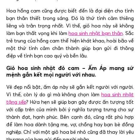
Hoa hồng cam cũng được biết đến là đại diện cho t
ình
bạn thân thiết trong sáng. Đó là thứ tình cảm thiêng
liêng và trân trọng nhất. Vì thế, giỏ hoa này sẽ không
làm bạn thất vọng khi làm
hoa sinh nhật bạn thân
. Sắc
trẻ trung của hồng cam thể hiện khát khao, hoài bão về
một thứ tình cảm chân thành giúp bạn gửi đi thông
điệp về tình bạn cao quý và bền lâu.
Giỏ hoa sinh nhật đỏ cam – Ấm Áp mang sứ
mệnh gắn kết mọi người với nhau.
Vẻ đẹp nổi bật, ấm áp này sẽ gắn kết người với người.
Vì thế, còn lý do gì mà không chọn làm
hoa sinh nhật
tặng sếp
? Hứa hẹn sẽ giúp bạn gây được ấn tượng tốt
với cấp trên của mình bởi ý nghĩa tượng trưng cho sự
thành đạt, hạnh phúc. Bên cạnh đó, cũng rất phù hợp
để làm hoa dành tặng mẹ, vợ, chồng hay bạn bè đồng
nghiệp. Chỉ với một giỏ hoa bé nhỏ cũng đã thay lời yêu
thương của bạn gửi đến người nhận.