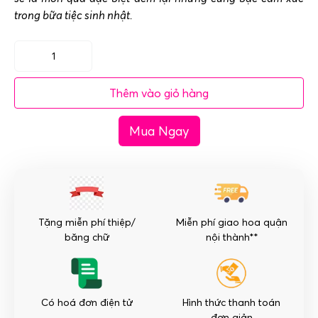
trong bữa tiệc sinh nhật.
Giỏ
hoa
Thêm vào giỏ hàng
sinh
nhật
Mua Ngay
đỏ
cam
-
Ấm
Áp
số
Tặng miễn phí thiệp/
Miễn phí giao hoa quận
lượng
băng chữ
nội thành**
Có hoá đơn điện tử
Hình thức thanh toán
đơn giản