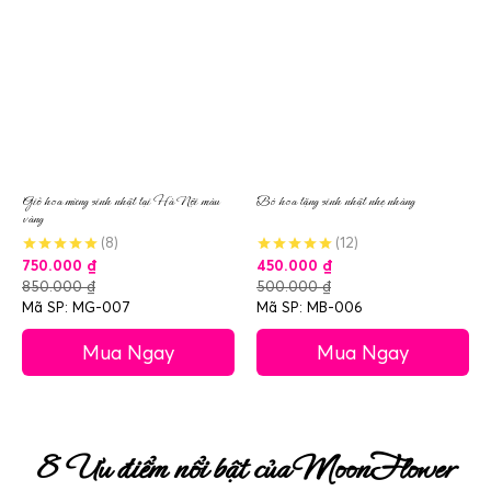
Giỏ hoa mừng sinh nhật tại Hà Nội màu
Bó hoa tặng sinh nhật nhẹ nhàng
vàng
(8)
(12)
750.000
₫
450.000
₫
850.000
₫
500.000
₫
Mã SP: MG-007
Mã SP: MB-006
Mua Ngay
Mua Ngay
8 Ưu điểm nổi bật của MoonFlower