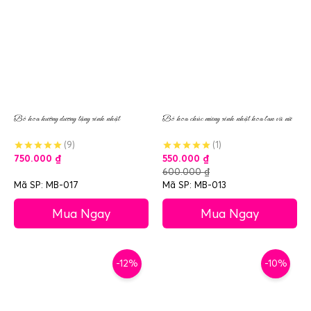
Bó hoa hướng dương tặng sinh nhật
Bó hoa chúc mừng sinh nhật hoa lan vũ nữ
(9)
(1)
750.000
₫
550.000
₫
600.000
₫
Mã SP: MB-017
Mã SP: MB-013
Mua Ngay
Mua Ngay
-12%
-10%