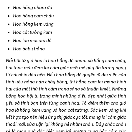
Hoa hồng ohara đỏ
Hoa hồng cam cháy
Hoa hồng kem vàng
Hoa cát tường kem
Hoa lan mocara đỏ
Hoa baby trắng
Nổi bật từ giỏ hoa là hoa hồng đỏ ohara và hồng cam cháy,
hai tone màu đem lại cảm giác mới mẻ gây ấn tượng ngay
từ cái nhìn đầu tiên. N
ếu hoa hồng đỏ quyến rũ đại diện của
tình yêu nồng nàn cháy bỏng, thì hồng cam lại mang hình
hài của một thứ tình cảm trong sáng và thuần khiết.
Những
bông hoa hội tụ trong mình những điều đẹp nhất giữa tình
yêu và tình bạn trên từng cánh hoa. Tô điểm thêm cho giỏ
hoa là hồng kem vàng và hoa cát tường. Sắc kem vàng khi
kết hợp tạo nên hiệu ứng thị giác cực tốt, mang lại cảm giác
thoải mái, vừa vặn lại không hề nhàm chán. Đây chắc chắn
sẽ là món quà đặc biệt đem lại những cung bậc cảm xúc