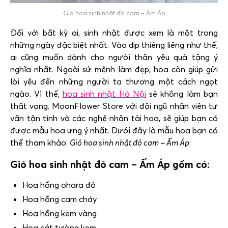
Giỏ hoa sinh nhật đỏ cam – Ấm Áp
Đối với bất kỳ ai, sinh nhật được xem là một trong
những ngày đặc biệt nhất. Vào dịp thiêng liêng như thế,
ai cũng muốn dành cho người thân yêu quà tặng ý
nghĩa nhất. Ngoài sứ mệnh làm đẹp, hoa còn giúp gửi
lời yêu đến những người ta thương một cách ngọt
ngào. Vì thế,
hoa sinh nhật Hà Nội
sẽ không làm bạn
thất vọng. MoonFlower Store với đội ngũ nhân viên tư
vấn tận tình và các nghệ nhân tài hoa, sẽ giúp bạn có
được mẫu hoa ưng ý nhất. Dưới đây là mẫu hoa bạn có
thể tham khảo:
Giỏ hoa sinh nhật đỏ cam – Ấm Áp
:
Giỏ hoa sinh nhật đỏ cam – Ấm Áp gồm có:
Hoa hồng ohara đỏ
Hoa hồng cam cháy
Hoa hồng kem vàng
Hoa cát tường kem