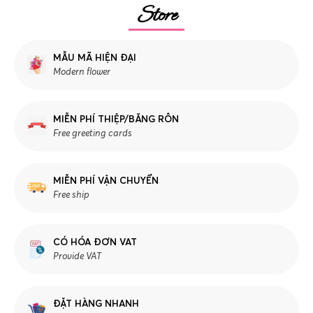
Store
MẪU MÃ HIỆN ĐẠI
Modern flower
MIỄN PHÍ THIỆP/BĂNG RÔN
Free greeting cards
MIỄN PHÍ VẬN CHUYỂN
Free ship
CÓ HÓA ĐƠN VAT
Provide VAT
ĐẶT HÀNG NHANH