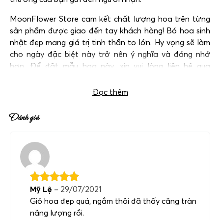
MoonFlower Store cam kết chất lượng hoa trên từng
sản phẩm được giao đến tay khách hàng! Bó hoa sinh
nhật đẹp mang giá trị tinh thần to lớn. Hy vọng sẽ làm
cho ngày đặc biệt này trở nên ý nghĩa và đáng nhớ
hơn. Để đặt mẫu hoa này, xin vui lòng liên hệ qua
hotline:
0983698184
.
Đọc thêm
Đánh giá
Mỹ Lệ
–
29/07/2021
Giỏ hoa đẹp quá, ngắm thôi đã thấy căng tràn
năng lượng rồi.