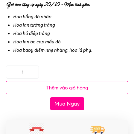
Giỏ hoa tặng vợ ngày 20/10 – Men tình gồm:
Hoa hồng đỏ nhập
Hoa lan tường trắng
Hoa hồ điệp trắng
Hoa lan bọ cạp mầu đỏ
Hoa baby điểm nhẹ nhàng, hoa lá phụ.
Giỏ
hoa
Thêm vào giỏ hàng
tặng
vợ
Mua Ngay
ngày
20/10
-
Men
tình