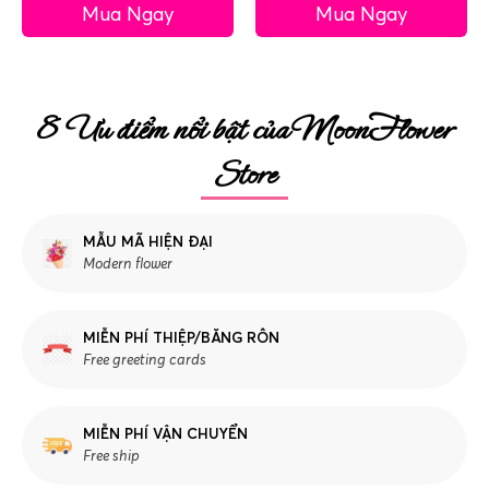
Mua Ngay
Mua Ngay
8 Ưu điểm nổi bật của MoonFlower
Store
MẪU MÃ HIỆN ĐẠI
Modern flower
MIỄN PHÍ THIỆP/BĂNG RÔN
Free greeting cards
MIỄN PHÍ VẬN CHUYỂN
Free ship