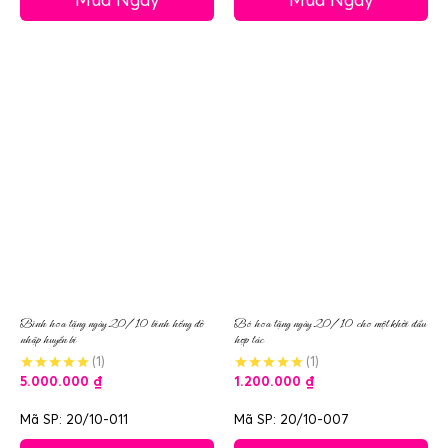
Bình hoa tặng ngày 20/10 bình hồng đỏ
Bó hoa tặng ngày 20/10 cho một khởi đầu
nhập huyền bí
hợp tác
(1)
(1)
5.000.000
₫
1.200.000
₫
Mã SP: 20/10-011
Mã SP: 20/10-007