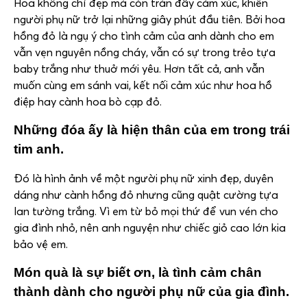
Hoa không chỉ đẹp mà còn tràn đầy cảm xúc, khiến
người phụ nữ trở lại những giây phút đầu tiên. Bởi hoa
hồng đỏ là ngụ ý cho tình cảm của anh dành cho em
vẫn vẹn nguyên nồng cháy, vẫn có sự trong trẻo tựa
baby trắng như thuở mới yêu. Hơn tất cả, anh vẫn
muốn cùng em sánh vai, kết nối cảm xúc như hoa hồ
điệp hay cành hoa bò cạp đỏ.
Những đóa ấy là hiện thân của em trong trái
tim anh.
Đó là hình ảnh về một người phụ nữ xinh đẹp, duyên
dáng như cành hồng đỏ nhưng cũng quật cường tựa
lan tường trắng. Vì em từ bỏ mọi thứ để vun vén cho
gia đình nhỏ, nên anh nguyện như chiếc giỏ cao lớn kia
bảo vệ em.
Món quà là sự biết ơn, là tình cảm chân
thành dành cho người phụ nữ của gia đình.