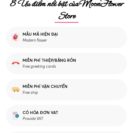
8 Ưu điểm nổi bật của MoonFlower
Store
MẪU MÃ HIỆN ĐẠI
Modern flower
MIỄN PHÍ THIỆP/BĂNG RÔN
Free greeting cards
MIỄN PHÍ VẬN CHUYỂN
Free ship
CÓ HÓA ĐƠN VAT
Provide VAT