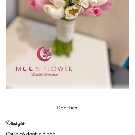
Hoa cầm tay cô dâu tulip – Ngày em đẹp nhất
Đọc thêm
Đánh giá
Chưa có đánh giá nào.