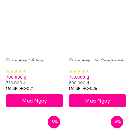
Bó hoa cầm tay – Yêu thương
Bó hoa cầm tay cô dâu – Hạnh phúc nhất
700.000
₫
750.000
₫
750.000
₫
800.000
₫
Mã SP: HC-021
Mã SP: HC-026
Mua Ngay
Mua Ngay
-5%
-6%