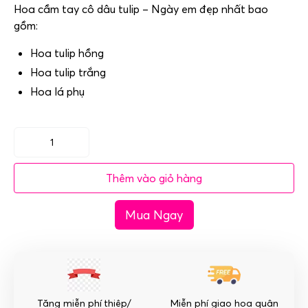
Hoa cầm tay cô dâu tulip – Ngày em đẹp nhất bao
gồm:
Hoa tulip hồng
Hoa tulip trắng
Hoa lá phụ
Hoa
cầm
Thêm vào giỏ hàng
tay
cô
Mua Ngay
dâu
tulip
-
Ngày
em
đẹp
Tặng miễn phí thiệp/
Miễn phí giao hoa quận