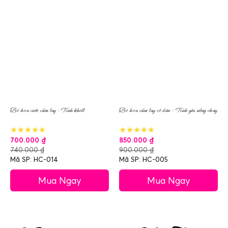
Bó hoa cưới cầm tay – Tinh khiết
Bó hoa cầm tay cô dâu – Tình yêu nồng cháy
700.000
₫
850.000
₫
740.000
₫
900.000
₫
Mã SP: HC-014
Mã SP: HC-005
Mua Ngay
Mua Ngay