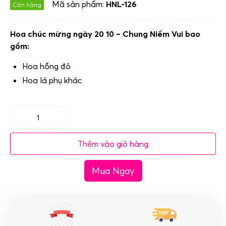
Mã sản phẩm:
HNL-126
Còn hàng
Hoa chúc mừng ngày 20 10 – Chung Niềm Vui bao
gồm:
Hoa hồng đỏ
Hoa lá phụ khác
Hoa
chúc
Thêm vào giỏ hàng
mừng
ngày
Mua Ngay
20
10
-
Chung
Niềm