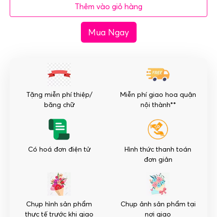
Thêm vào giỏ hàng
bàn
hội
Mua Ngay
nghị
sang
trọng
–
Tươi
Mới
Tặng miễn phí thiệp/
Miễn phí giao hoa quận
số
băng chữ
nội thành**
lượng
Có hoá đơn điện tử
Hình thức thanh toán
đơn giản
Chụp hình sản phẩm
Chụp ảnh sản phẩm tại
thực tế trước khi giao
nơi giao