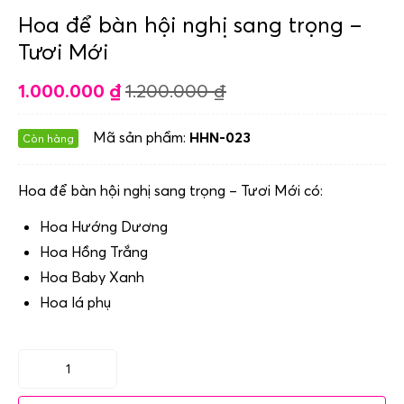
Hoa để bàn hội nghị sang trọng –
Tươi Mới
1.000.000
₫
1.200.000
₫
Mã sản phẩm:
HHN-023
Còn hàng
Hoa để bàn hội nghị sang trọng – Tươi Mới có:
Hoa Hướng Dương
Hoa Hồng Trắng
Hoa Baby Xanh
Hoa lá phụ
Hoa
để