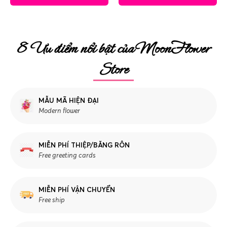
8 Ưu điểm nổi bật của MoonFlower
Store
MẪU MÃ HIỆN ĐẠI
Modern flower
MIỄN PHÍ THIỆP/BĂNG RÔN
Free greeting cards
MIỄN PHÍ VẬN CHUYỂN
Free ship