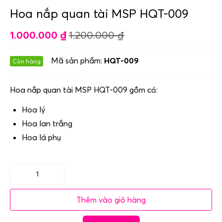
Hoa nắp quan tài MSP HQT-009
1.000.000
₫
1.200.000
₫
Mã sản phẩm:
HQT-009
Còn hàng
Hoa nắp quan tài MSP HQT-009 gồm có:
Hoa lý
Hoa lan trắng
Hoa lá phụ
Hoa
nắp
Thêm vào giỏ hàng
quan
tài