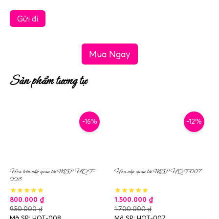
Mua Ngay
Sản phẩm tương tự
-16%
-12%
Hoa trên nắp quan tài MSP HQT-
Hoa nắp quan tài MSP HQT-007
008
800.000
₫
1.500.000
₫
950.000
₫
1.700.000
₫
Mã SP: HQT-008
Mã SP: HQT-007