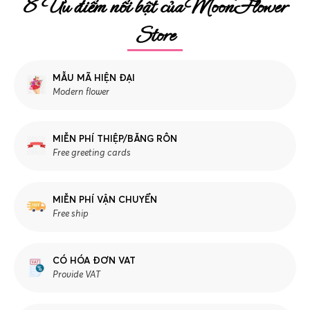
8 Ưu điểm nổi bật của MoonFlower
Store
MẪU MÃ HIỆN ĐẠI
Modern flower
MIỄN PHÍ THIỆP/BĂNG RÔN
Free greeting cards
MIỄN PHÍ VẬN CHUYỂN
Free ship
CÓ HÓA ĐƠN VAT
Provide VAT