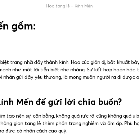
Hoa tang lễ – Kính Mến
ến gồm:
biệt trang nhã đầy thành kính. Hoa cúc giản dị, bất khuất bày
manh như một lời tiễn biệt nhẹ nhàng. Sự kết hợp hoàn hảo t
i nhắn gửi đầy yêu thương, là mong muốn người ra đi được a
Kính Mến để gửi lời chia buồn?
tím tạo nên sự cân bằng, không quá rực rỡ cũng không quá u 
 không gian tang lễ thêm phần trang nghiêm và ấm áp. Phù hợ
ạo đức, có nhân cách cao quý.