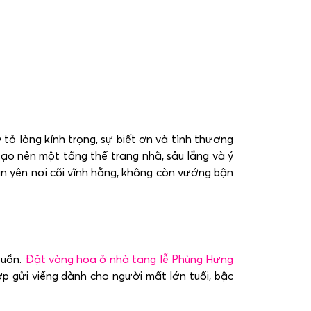
 tỏ lòng kính trọng, sự biết ơn và tình thương
ạo nên một tổng thể trang nhã, sâu lắng và ý
n yên nơi cõi vĩnh hằng, không còn vướng bận
buồn.
Đặt vòng hoa ở nhà tang lễ Phùng Hưng
p gửi viếng dành cho người mất lớn tuổi, bậc