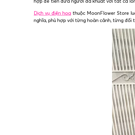
hợp để tiễn đưa người đã khuất với tất cả lòn
Dịch vụ điện hoa
thuộc MoonFlower Store lu
nghĩa, phù hợp với từng hoàn cảnh, từng đối 