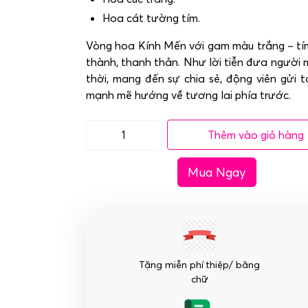
Hoa cát tường tím.
Vòng hoa Kính Mến với gam màu trắng – tím
thành, thanh thản. Như lời tiễn đưa người 
thời, mang đến sự chia sẻ, động viên gửi 
mạnh mẽ hướng về tương lai phía trước.
Thêm vào giỏ hàng
Hoa
tang
Mua Ngay
lễ
-
Kính
Mến
số
lượng
Tặng miễn phí thiệp/ băng
chữ