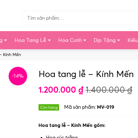
Tìm…
g
Hoa Tang Lễ
Hoa Cưới
Dịp Tặng
Kiể
– Kính Mến
Hoa tang lễ – Kính Mến
-14%
1.200.000
₫
1.400.000
₫
Mã sản phẩm:
MV-019
Còn hàng
Hoa tang lễ – Kính Mến gồm:
Hoa cúc trắng.