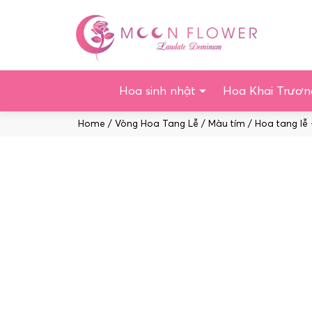
Chuyển
tới
nội
dung
Hoa sinh nhật
Hoa Khai Trươn
Home
/
Vòng Hoa Tang Lễ
/
Màu tím
/ Hoa tang lễ 