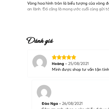
Vòng hoa hình tròn là biểu tượng của vòng đời
an lành. Đó cũng là mong ước cuối cùng gửi tới
Hotline đặt vòng hoa
0983698184
.
Đánh giá
Hoàng
–
25/08/2021
Mình được shop tư vấn tận tình,
Đào Nga
–
26/08/2021