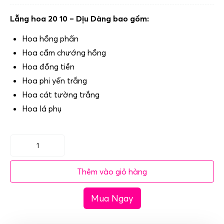
Lẵng hoa 20 10 – Dịu Dàng bao gồm:
Hoa hồng phấn
Hoa cẩm chướng hồng
Hoa đồng tiền
Hoa phi yến trắng
Hoa cát tường trắng
Hoa lá phụ
Lẵng
hoa
Thêm vào giỏ hàng
20
10
Mua Ngay
-
Dịu
Dàng