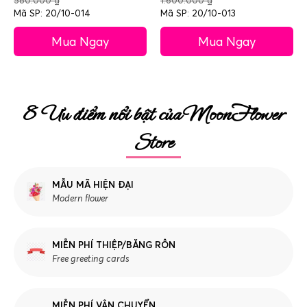
580.000
₫
1.600.000
₫
Mã SP: 20/10-014
Mã SP: 20/10-013
Mua Ngay
Mua Ngay
8 Ưu điểm nổi bật của MoonFlower
Store
MẪU MÃ HIỆN ĐẠI
Modern flower
MIỄN PHÍ THIỆP/BĂNG RÔN
Free greeting cards
MIỄN PHÍ VẬN CHUYỂN