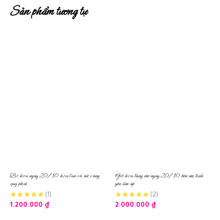
Sản phẩm tương tự
Bó hoa ngày 20/10 hoa lan vũ nữ vàng
Giỏ hoa tặng mẹ ngày 20/10 bên mẹ tình
quý phái
yêu ấm áp
(1)
(2)
1.200.000
₫
2.000.000
₫