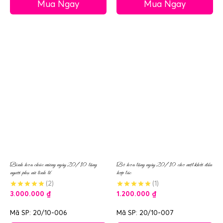
Mua Ngay
Mua Ngay
Bình hoa chúc mừng ngày 20/10 tặng
Bó hoa tặng ngày 20/10 cho một khởi đầu
người phụ nữ tinh tế
hợp tác
(2)
(1)
3.000.000
₫
1.200.000
₫
Mã SP: 20/10-006
Mã SP: 20/10-007