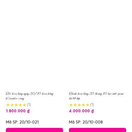
Bó hoa tặng ngày 20/10 hoa hồng
Bình hoa tặng 20 tháng 10 tạo mối quan
Ecuador vàng
hệ tốt đẹp
(1)
(1)
1.800.000
₫
4.000.000
₫
Mã SP: 20/10-021
Mã SP: 20/10-008