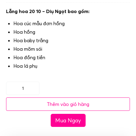
Lẵng hoa 20 10 – Diụ Ngọt bao gồm:
Hoa cúc mẫu đơn hồng
Hoa hồng
Hoa baby trắng
Hoa mõm sói
Hoa đồng tiền
Hoa lá phụ
Lẵng
hoa
Thêm vào giỏ hàng
20
10
Mua Ngay
-
Diụ
Ngọt