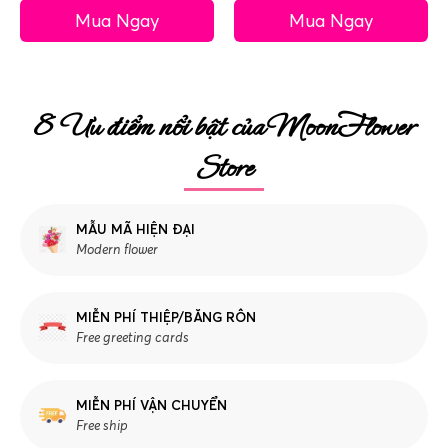
Mua Ngay
Mua Ngay
8 Ưu điểm nổi bật của MoonFlower
Store
MẪU MÃ HIỆN ĐẠI
Modern flower
MIỄN PHÍ THIỆP/BĂNG RÔN
Free greeting cards
MIỄN PHÍ VẬN CHUYỂN
Free ship