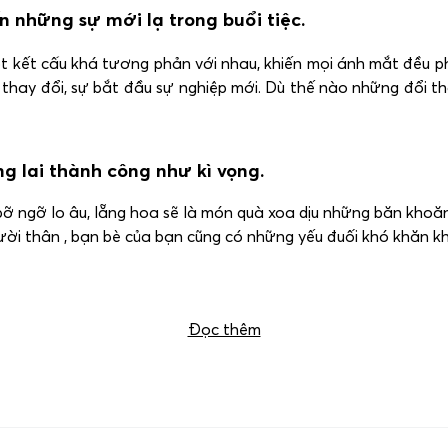
n những sự mới lạ trong buổi tiệc.
t kết cấu khá tương phản với nhau, khiến mọi ánh mắt đều p
sự thay đổi, sự bắt đầu sự nghiệp mới. Dù thế nào những đổi 
ng lai thành công như kì vọng.
ỡ ngỡ lo âu, lẵng hoa sẽ là món quà xoa dịu những băn kho
gười thân , bạn bè của bạn cũng có những yếu đuối khó khăn 
gười thân vào dịp khai trương nhé! Hoặc tham khảo các mẫu
Đọc thêm