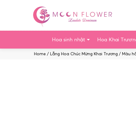
Chuyển
tới
nội
dung
Hoa sinh nhật
Hoa Khai Trươn
Home
/
Lẵng Hoa Chúc Mừng Khai Trương
/
Màu h