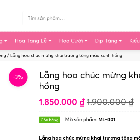
Tìm…
g
Hoa Tang Lễ
Hoa Cưới
Dịp Tặng
Kiể
ồng
/ Lẵng hoa chúc mừng khai trương tông mầu xanh hồng
Lẵng hoa chúc mừng kha
-3%
hồng
1.850.000
₫
1.900.000
₫
Mã sản phẩm:
ML-001
Còn hàng
Lẵng hoa chúc mừng khai trương tông m