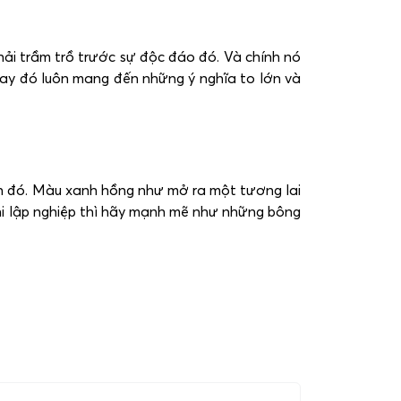
hải trầm trồ trước sự độc đáo đó. Và chính nó
thay đó luôn mang đến những ý nghĩa to lớn và
ăn đó. Màu xanh hồng như mở ra một tương lai
khi lập nghiệp thì hãy mạnh mẽ như những bông
 khác tại
Lẵng hoa chúc mừng