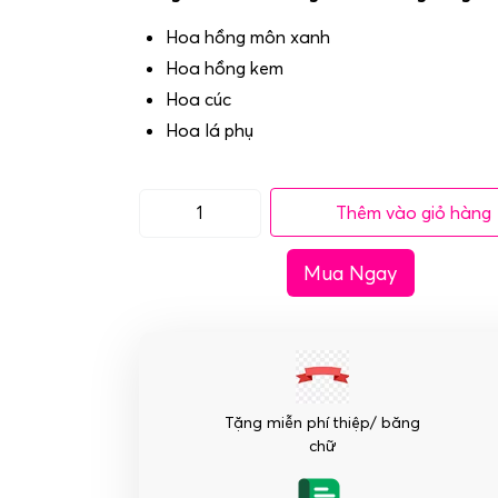
Hoa hồng môn xanh
Hoa hồng kem
Hoa cúc
Hoa lá phụ
Thêm vào giỏ hàng
Lẵng
hoa
Mua Ngay
chúc
mừng
khai
trương
tông
mầu
Tặng miễn phí thiệp/ băng
xanh
chữ
hồng
số