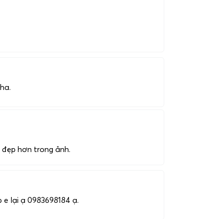
ha.
, đẹp hơn trong ảnh.
p e lại ạ 0983698184 ạ.