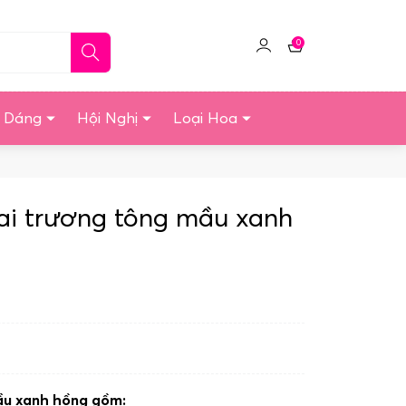
0
Click
Giỏ
để
hàng
quản
u Dáng
Hội Nghị
Loại Hoa
lý
tài
khoản
i trương tông mầu xanh
ầu xanh hồng gồm: