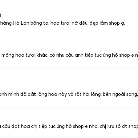
1
, hàng Hà Lan bông to, hoa tươi nở đều, đẹp lắm shop ạ.
 mảng hoa tươi khác, có nhu cầu anh tiếp tục ủng hộ shop e n
nh mình đã đặt lãng hoa này và rất hài lòng, bên ngoài sang
 cầu đạt hoa chị tiếp tục ủng hộ shop e nha, chị lưu số đt sho