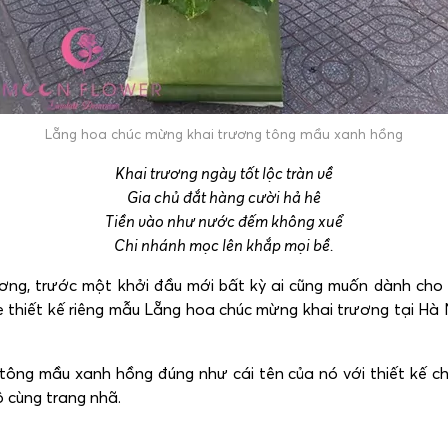
Lẵng hoa chúc mừng khai trương tông mầu xanh hồng
Khai trương ngày tốt lộc tràn về
Gia chủ đắt hàng cười hả hê
Tiền vào như nước đếm không xuể
Chi nhánh mọc lên khắp mọi bề.
ơng, trước một khởi đầu mới bất kỳ ai cũng muốn dành cho h
thiết kế riêng mẫu Lẵng hoa chúc mừng khai trương tại Hà
tông mầu xanh hồng đúng như cái tên của nó với thiết kế c
 cùng trang nhã.