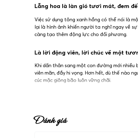
Lẵng hoa là làn gió tươi mát, đem đế
Việc sử dụng tông xanh hồng có thể nói là mộ
lại là hình ảnh khiến người ta nghĩ ngay về 
càng tạo thêm động lực cho đối phương.
Là lời động viên, lời chúc về một tươ
Khi dấn thân sang một con đường mới nhiều b
viên mãn, đầy hi vọng. Hơn hết, dù thế nào n
cúc mặc giông bão luôn vững chãi.
Hãy chọn ngay lẵng hoa này để tặng bạn bè n
Đánh giá