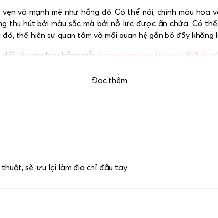
 vẹn và mạnh mẽ như hồng đỏ. Có thể nói, chính màu hoa và
hông thu hút bởi màu sắc mà bởi nỗ lực được ẩn chứa. Có th
đó, thể hiện sự quan tâm và mối quan hệ gắn bó đầy khăng k
ay đối tác của bạn bằng mẫu
hoa mừng khai trương Hà Nội
nà
.
Đọc thêm
uật, sẽ lưu lại làm địa chỉ đầu tay.