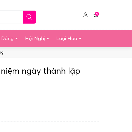
0
Click
Giỏ
để
hàng
quản
u Dáng
Hội Nghị
Loại Hoa
lý
tài
ng
khoản
niệm ngày thành lập