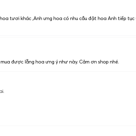
hoa tươi khác ,Anh ưng hoa có nhu cầu đặt hoa Anh tiếp tục ủ
hi mua được lẵng hoa ưng ý như này. Cảm ơn shop nhé.
i.