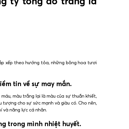
 ty tông đỏ trắng là
sắp xếp theo hướng tỏa, những bông hoa tươi
iềm tin về sự may mắn.
máu, màu trắng lại là màu của sự thuần khiết,
ểu tượng cho sự sức mạnh và giàu có. Cho nên,
í và năng lực cá nhân.
g trong mình nhiệt huyết.