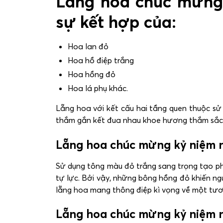
Lẵng hoa chúc mừng 
sự kết hợp của:
Hoa lan đỏ
Hoa hồ điệp trắng
Hoa hồng đỏ
Hoa lá phụ khác.
Lẵng hoa với kết cấu hai tầng quen thuộc s
thắm gắn kết đua nhau khoe hương thắm sắc
Lẵng hoa chúc mừng kỷ niệm ng
Sử dụng tông màu đỏ trắng sang trọng tạo phù
tự lực. Bởi vậy, những bông hồng đỏ khiến ng
lẵng hoa mang thông điệp kì vọng về một tương
Lẵng hoa chúc mừng kỷ niệm n