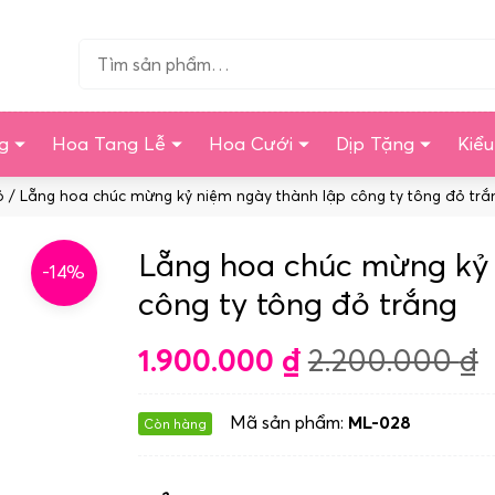
Tìm…
g
Hoa Tang Lễ
Hoa Cưới
Dịp Tặng
Kiể
ỏ
/ Lẵng hoa chúc mừng kỷ niệm ngày thành lập công ty tông đỏ trắ
Lẵng hoa chúc mừng kỷ 
-14%
công ty tông đỏ trắng
1.900.000
₫
2.200.000
₫
Mã sản phẩm:
ML-028
Còn hàng