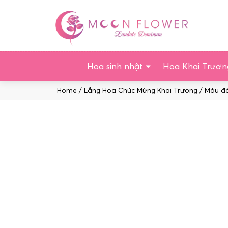
Chuyển
tới
nội
dung
Hoa sinh nhật
Hoa Khai Trươn
Home
/
Lẵng Hoa Chúc Mừng Khai Trương
/
Màu đ