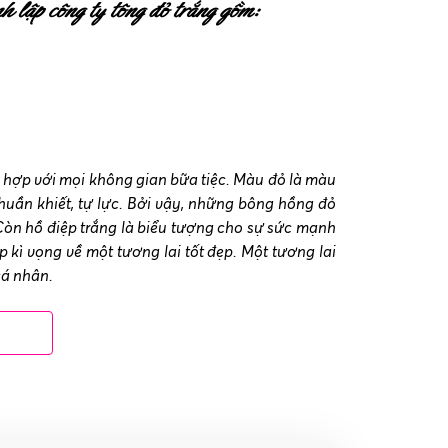
 lập công ty tông đỏ trắng gồm:
 hợp với mọi không gian bữa tiệc. Màu đỏ là màu
huần khiết, tự lực. Bởi vậy, những bông hồng đỏ
Còn hồ điệp trắng là biểu tượng cho sự sức mạnh
 kì vọng về một tương lai tốt đẹp. Một tương lai
cá nhân.