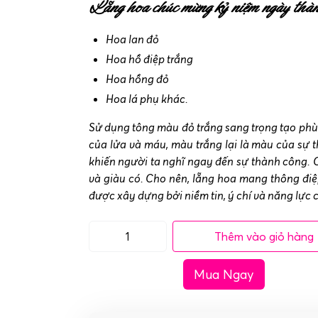
Lẵng hoa chúc mừng kỷ niệm ngày thành
Hoa lan đỏ
Hoa hồ điệp trắng
Hoa hồng đỏ
Hoa lá phụ khác.
Sử dụng tông màu đỏ trắng sang trọng tạo phù
của lửa và máu, màu trắng lại là màu của sự t
khiến người ta nghĩ ngay đến sự thành công. 
và giàu có. Cho nên, lẵng hoa mang thông điệp
được xây dựng bởi niềm tin, ý chí và năng lực 
Thêm vào giỏ hàng
Lẵng
hoa
Mua Ngay
chúc
mừng
kỷ