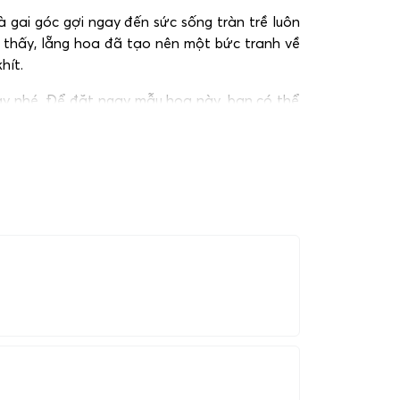
 gai góc gợi ngay đến sức sống tràn trề luôn
ể thấy, lẵng hoa đã tạo nên một bức tranh về
hít.
y nhé. Để đặt ngay mẫu hoa này, bạn có thể