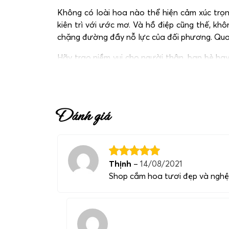
Không có loài hoa nào thể hiện cảm xúc trọn
kiên trì với ước mơ. Và hồ điệp cũng thế, k
chặng đường đầy nỗ lực của đối phương. Qua 
Hãy trao niềm vui cho người thân, bạn bè h
liên hệ với chúng tôi qua hotline:
0983 698 184
Đánh giá
Thịnh
–
14/08/2021
Shop cắm hoa tươi đẹp và nghệ th