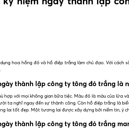
kỷ niệm ngày thành lập công
ử dụng hoa hồng đỏ và hồ điệp trắng làm chủ đạo. Với cách 
.
ày thành lập công ty tông đỏ trắng là n
 hợp với mọi không gian bữa tiệc. Màu đỏ là màu của lửa và 
ười ta nghĩ ngay đến sự thành công. Còn hồ điệp trắng là bi
 lai tốt đẹp. Một tương lai được xây dựng bởi niềm tin, ý ch
gày thành lập công ty tông đỏ trắng man