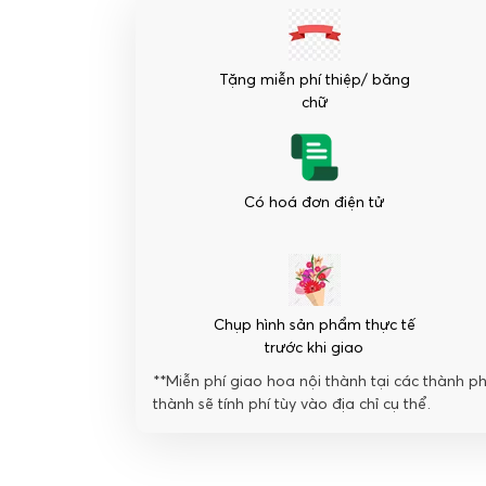
niệm
ngày
thành
Tặng miễn phí thiệp/ băng
lập
chữ
công
ty
tông
đỏ
Có hoá đơn điện tử
trắng
số
lượng
Chụp hình sản phẩm thực tế
trước khi giao
**Miễn phí giao hoa nội thành tại các thành p
thành sẽ tính phí tùy vào địa chỉ cụ thể.