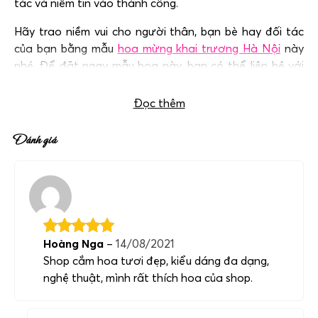
tác và niềm tin vào thành công.
Hãy trao niềm vui cho người thân, bạn bè hay đối tác
của bạn bằng mẫu
hoa mừng khai trương Hà Nội
này
nhé. Để đặt ngay mẫu hoa này, bạn có thể liên hệ với
chúng tôi qua hotline:
0983 698 184.
Đọc thêm
Đánh giá
Hoàng Nga
–
14/08/2021
Shop cắm hoa tươi đẹp, kiểu dáng đa dạng,
nghệ thuật, mình rất thích hoa của shop.