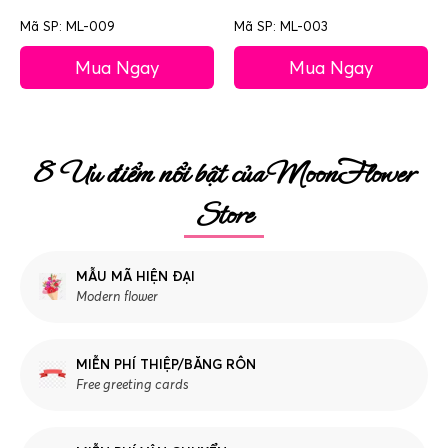
Mã SP: ML-009
Mã SP: ML-003
Mua Ngay
Mua Ngay
8 Ưu điểm nổi bật của MoonFlower
Store
MẪU MÃ HIỆN ĐẠI
Modern flower
MIỄN PHÍ THIỆP/BĂNG RÔN
Free greeting cards