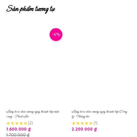
Sản phẩm tương tự
-6%
Lẵng hoa chúc mừng ngày thành lập mầu
Lẵng hoa chúc mừng ngày thành lập Công
vàng – Phát Lộc
ty- Thắng lợi
(2)
(1)
1.600.000
₫
2.200.000
₫
1.700.000
₫