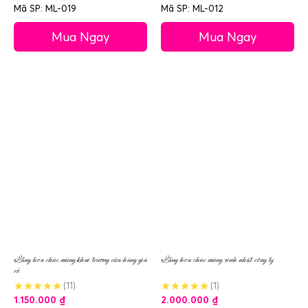
Mã SP: ML-019
Mã SP: ML-012
Mua Ngay
Mua Ngay
Lẵng hoa chúc mừng khai trương cửa hàng giá
Lẵng hoa chúc mừng sinh nhật công ty
rẻ
(11)
(1)
1.150.000
₫
2.000.000
₫