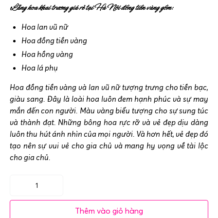
Lẵng hoa khai trương giá rẻ tại Hà Nội đồng tiền vàng gồm:
Hoa lan vũ nữ
Hoa đồng tiền vàng
Hoa hồng vàng
Hoa lá phụ
Hoa đồng tiền vàng và lan vũ nữ tượng trưng cho tiền bạc,
giàu sang. Đây là loài hoa luôn đem hạnh phúc và sự may
mắn đến con người. Màu vàng biểu tượng cho sự sung túc
và thành đạt. Những bông hoa rực rỡ và vẻ đẹp dịu dàng
luôn thu hút ánh nhìn của mọi người. Và hơn hết, vẻ đẹp đó
tạo nên sự vui vẻ cho gia chủ và mang hy vọng về tài lộc
cho gia chủ.
Lẵng
hoa
Thêm vào giỏ hàng
khai