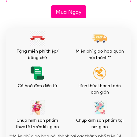
trương
Mua Ngay
giá
rẻ
đồng
tiền
vàng
số
Tặng miễn phí thiệp/
Miễn phí giao hoa quận
lượng
băng chữ
nội thành**
Có hoá đơn điện tử
Hình thức thanh toán
đơn giản
Chụp hình sản phẩm
Chụp ảnh sản phẩm tại
thực tế trước khi giao
nơi giao
**Miễn phí giao hoa nội thành tại các thành phố trên 34