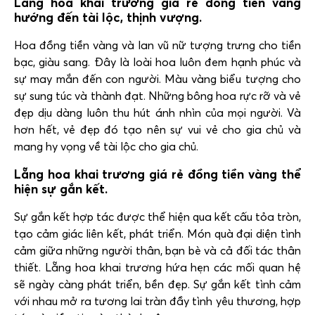
Lẵng hoa khai trương giá rẻ đồng tiền vàng
hướng đến tài lộc, thịnh vượng.
Hoa đồng tiền vàng và lan vũ nữ tượng trưng cho tiền
bạc, giàu sang. Đây là loài hoa luôn đem hạnh phúc và
sự may mắn đến con người. Màu vàng biểu tượng cho
sự sung túc và thành đạt. Những bông hoa rực rỡ và vẻ
đẹp dịu dàng luôn thu hút ánh nhìn của mọi người. Và
hơn hết, vẻ đẹp đó tạo nên sự vui vẻ cho gia chủ và
mang hy vọng về tài lộc cho gia chủ.
Lẵng hoa khai trương giá rẻ đồng tiền vàng thể
hiện sự gắn kết.
Sự gắn kết hợp tác được thể hiện qua kết cấu tỏa tròn,
tạo cảm giác liên kết, phát triển. Món quà đại diện tình
cảm giữa những người thân, bạn bè và cả đối tác thân
thiết. Lẵng hoa khai trương hứa hẹn các mối quan hệ
sẽ ngày càng phát triển, bền đẹp. Sự gắn kết tình cảm
với nhau mở ra tương lai tràn đầy tình yêu thương, hợp