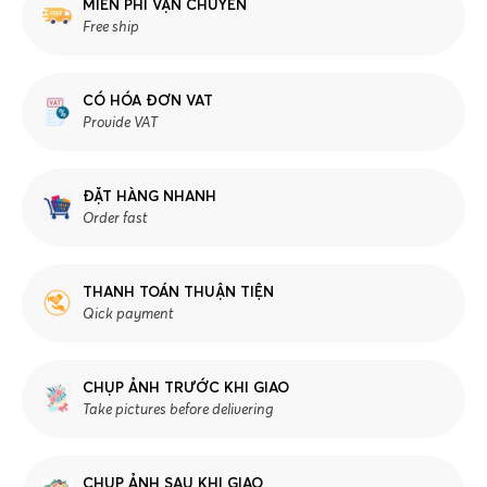
MIỄN PHÍ VẬN CHUYỂN
Free ship
CÓ HÓA ĐƠN VAT
Provide VAT
ĐẶT HÀNG NHANH
Order fast
THANH TOÁN THUẬN TIỆN
Qick payment
CHỤP ẢNH TRƯỚC KHI GIAO
Take pictures before delivering
CHỤP ẢNH SAU KHI GIAO