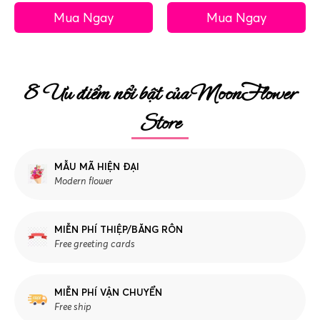
Mua Ngay
Mua Ngay
8 Ưu điểm nổi bật của MoonFlower
Store
MẪU MÃ HIỆN ĐẠI
Modern flower
MIỄN PHÍ THIỆP/BĂNG RÔN
Free greeting cards
MIỄN PHÍ VẬN CHUYỂN
Free ship