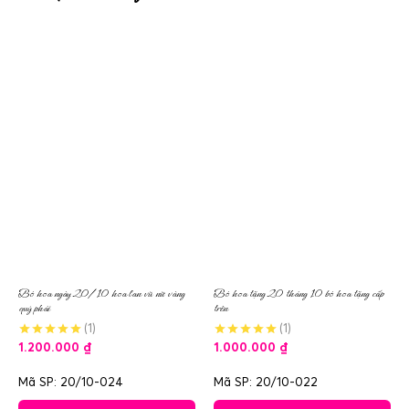
Bó hoa ngày 20/10 hoa lan vũ nữ vàng
Bó hoa tặng 20 tháng 10 bó hoa tặng cấp
quý phái
trên
(1)
(1)
1.200.000
₫
1.000.000
₫
Mã SP: 20/10-024
Mã SP: 20/10-022