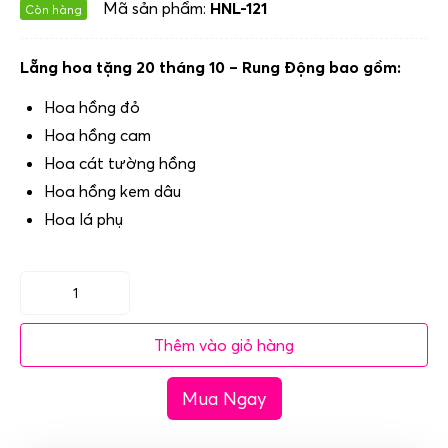
Mã sản phẩm:
HNL-121
Còn hàng
Lẵng hoa tặng 20 tháng 10 – Rung Động bao gồm:
Hoa hồng đỏ
Hoa hồng cam
Hoa cát tường hồng
Hoa hồng kem dâu
Hoa lá phụ
Lẵng
hoa
Thêm vào giỏ hàng
tặng
20
Mua Ngay
tháng
10
-