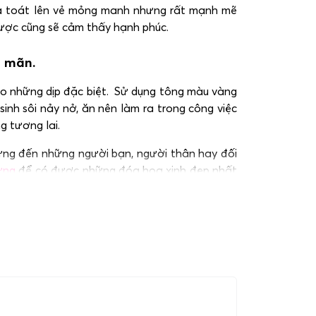
ừa toát lên vẻ mỏng manh nhưng rất mạnh mẽ
được cũng sẽ cảm thấy hạnh phúc.
n mãn.
cho những dịp đặc biệt. Sử dụng tông màu vàng
inh sôi nảy nở, ăn nên làm ra trong công việc
g tương lai.
ừng đến những người bạn, người thân hay đối
ừng
để có được những đóa hoa xinh đẹp nhất