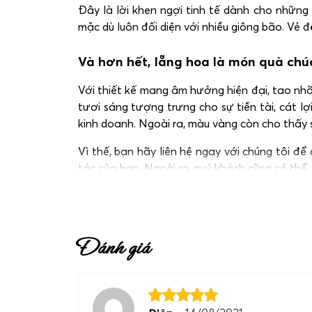
Đây là lời khen ngợi tinh tế dành cho nhữn
mặc dù luôn đối diện với nhiều giông bão. Vẻ
Và hơn hết, lẵng hoa là món quà chú
Với thiết kế mang âm hưởng hiện đại, tao nhã
tươi sáng tượng trưng cho sự tiền tài, cát l
kinh doanh. Ngoài ra, màu vàng còn cho thấy sự
Vì thế, bạn hãy liên hệ ngay với chúng tôi để
tác của bạn. Ngoài ra, quý khách cũng có th
nhé!
Đánh giá