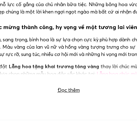
g nỗ lực cố gắng của chủ nhân bữa tiệc. Những bông hoa v
 đẹp chúng là một lời khen ngợi ngọt ngào mà bất cứ ai nhận 
c mừng thành công, hy vọng về một tương lai viê
, sang trọng, bình hoa là sự lựa chọn cực kỳ phù hợp dành 
ợi. Màu vàng của lan vũ nữ và hồng vàng tượng trưng cho sự s
 rực rỡ, sung túc, nhiều cơ hội mới và những hi vọng mới tron
 đặt
Lẵng hoa tặng khai trương tông vàng
thay lời chúc m
ể lựa chọn những mẫu hoa đặc sắc khác tại:
Lẵng hoa chúc m
Đọc thêm