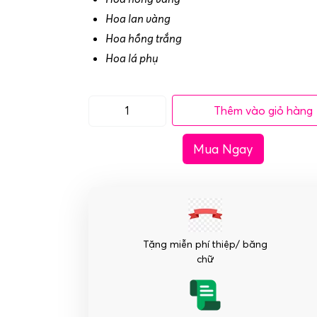
Hoa lan vàng
Hoa hồng trắng
Hoa lá phụ
Thêm vào giỏ hàng
Lẵng
hoa
Mua Ngay
tặng
khai
trương
tông
vàng
số
Tặng miễn phí thiệp/ băng
lượng
chữ