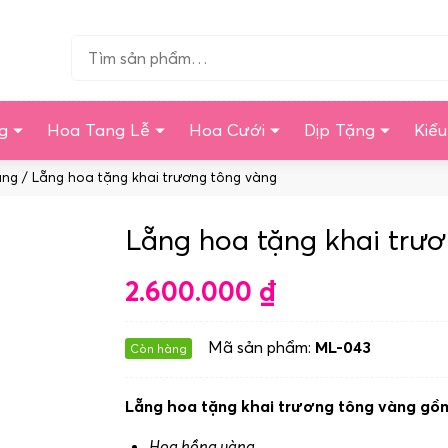
Tìm…
g
Hoa Tang Lễ
Hoa Cưới
Dịp Tặng
Kiể
àng
/ Lẵng hoa tặng khai trương tông vàng
Lẵng hoa tặng khai trư
2.600.000
₫
Mã sản phẩm:
ML-043
Còn hàng
Lẵng hoa tặng khai trương tông vàng gồ
Hoa hồng vàng