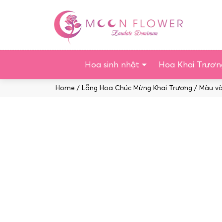
Chuyển
tới
nội
dung
Hoa sinh nhật
Hoa Khai Trươn
Home
/
Lẵng Hoa Chúc Mừng Khai Trương
/
Màu v