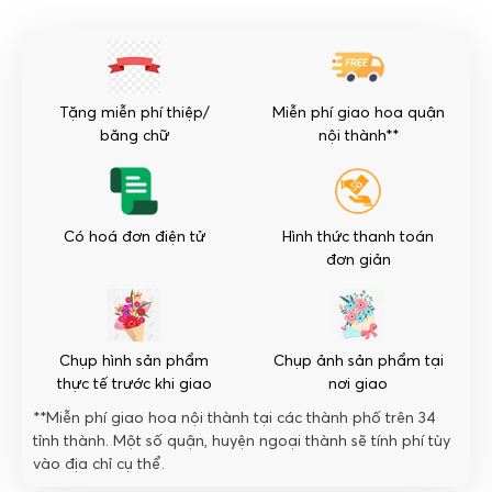
điệp
giả
10
cây
Tặng miễn phí thiệp/
Miễn phí giao hoa quận
trắng
băng chữ
nội thành**
số
lượng
Có hoá đơn điện tử
Hình thức thanh toán
đơn giản
Chụp hình sản phẩm
Chụp ảnh sản phẩm tại
thực tế trước khi giao
nơi giao
**Miễn phí giao hoa nội thành tại các thành phố trên 34
tỉnh thành. Một số quận, huyện ngoại thành sẽ tính phí tùy
vào địa chỉ cụ thể.