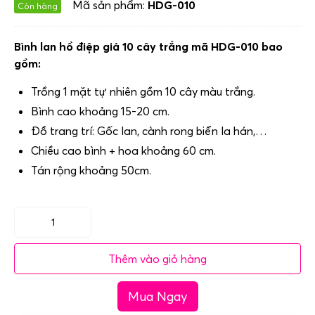
Mã sản phẩm:
HDG-010
Còn hàng
Bình lan hồ điệp giả 10 cây trắng mã HDG-010 bao
gồm:
Trồng 1 mặt tự nhiên gồm 10 cây màu trắng.
Bình cao khoảng 15-20 cm.
Đồ trang trí: Gốc lan, cành rong biển la hán,…
Chiều cao bình + hoa khoảng 60 cm.
Tán rộng khoảng 50cm.
Mã
HDG-
Thêm vào giỏ hàng
010
Bình
Mua Ngay
lan
hồ