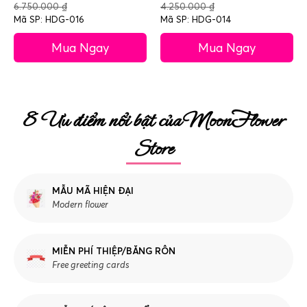
6.750.000
₫
4.250.000
₫
Mã SP: HDG-016
Mã SP: HDG-014
Mua Ngay
Mua Ngay
8 Ưu điểm nổi bật của MoonFlower
Store
MẪU MÃ HIỆN ĐẠI
Modern flower
MIỄN PHÍ THIỆP/BĂNG RÔN
Free greeting cards