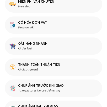
MIỄN PHÍ VẬN CHUYỂN
Free ship
CÓ HÓA ĐƠN VAT
Provide VAT
ĐẶT HÀNG NHANH
Order fast
THANH TOÁN THUẬN TIỆN
Qick payment
CHỤP ẢNH TRƯỚC KHI GIAO
Take pictures before delivering
CHỤP ẢNH SAU KHI GIAO