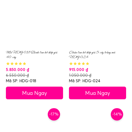
Mã HDG-018 Bình lan hồ điệp giả
Chậu lan hồ điệp giả 5 cây trắng mã
40 cây
HDG-024
5.850.000
₫
915.000
₫
6.550.000
₫
1.050.000
₫
Mã SP: HDG-018
Mã SP: HDG-024
Mua Ngay
Mua Ngay
-17%
-14%