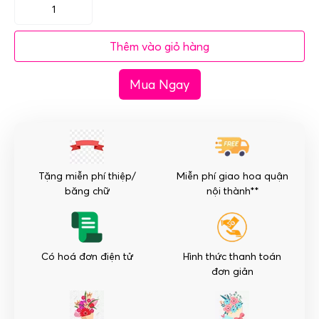
Mã
HDG-
Thêm vào giỏ hàng
015
Bình
Mua Ngay
lan
hồ
điệp
giả
57
cây
Tặng miễn phí thiệp/
Miễn phí giao hoa quận
số
băng chữ
nội thành**
lượng
Có hoá đơn điện tử
Hình thức thanh toán
đơn giản