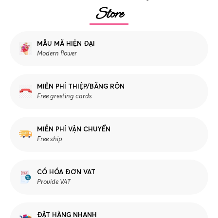
Store
MẪU MÃ HIỆN ĐẠI
Modern flower
MIỄN PHÍ THIỆP/BĂNG RÔN
Free greeting cards
MIỄN PHÍ VẬN CHUYỂN
Free ship
CÓ HÓA ĐƠN VAT
Provide VAT
ĐẶT HÀNG NHANH