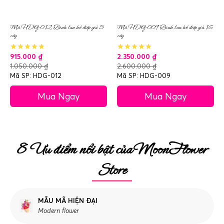
Mã HDG-012 Bình lan hồ điệp giả 5
Mã HDG-009 Bình lan hồ điệp giả 16
cây
cây
915.000
₫
2.350.000
₫
1.050.000
₫
2.600.000
₫
Mã SP: HDG-012
Mã SP: HDG-009
Mua Ngay
Mua Ngay
8 Ưu điểm nổi bật của MoonFlower
Store
MẪU MÃ HIỆN ĐẠI
Modern flower