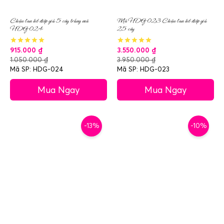
Chậu lan hồ điệp giả 5 cây trắng mã
Mã HDG-023 Chậu lan hồ điệp giả
HDG-024
25 cây
915.000
₫
3.550.000
₫
1.050.000
₫
3.950.000
₫
Mã SP: HDG-024
Mã SP: HDG-023
Mua Ngay
Mua Ngay
-13%
-10%