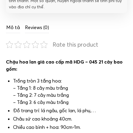
tỉnh thành. Một số quận, huyện ngoại thành sẽ tính phí tùy
vào địa chỉ cụ thể.
Mô tả
Reviews (0)
Rate this product
Chậu hoa lan giả cao cấp mã HDG – 045 21 cây bao
gồm:
Trồng tròn 3 tầng hoa:
– Tầng 1: 8 cây màu trắng
– Tầng 2: 7 cây màu trắng
– Tầng 3: 6 cây màu trắng
Đồ trang trí: lá ngâu, gốc lan, lá phụ,…
Châu sứ cao khoảng 40cm.
Chiều cao bình + hoa: 90cm-1m.