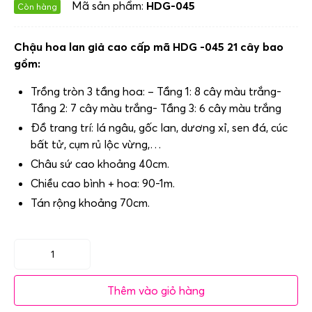
Mã sản phẩm:
HDG-045
Còn hàng
Chậu hoa lan giả cao cấp mã HDG -045 21 cây bao
gồm:
Trồng tròn 3 tầng hoa: – Tầng 1: 8 cây màu trắng-
Tầng 2: 7 cây màu trắng- Tầng 3: 6 cây màu trắng
Đồ trang trí: lá ngâu, gốc lan, dương xỉ, sen đá, cúc
bất tử, cụm rủ lộc vừng,…
Châu sứ cao khoảng 40cm.
Chiều cao bình + hoa: 90-1m.
Tán rộng khoảng 70cm.
Mã
HDG
Thêm vào giỏ hàng
-
045