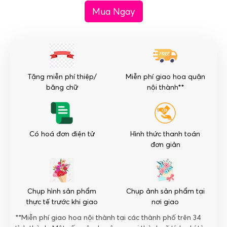
Mua Ngay
Chậu
hoa
lan
giả
cao
cấp
Tặng miễn phí thiệp/
Miễn phí giao hoa quận
21
băng chữ
nội thành**
cây
số
lượng
Có hoá đơn điện tử
Hình thức thanh toán
đơn giản
Chụp hình sản phẩm
Chụp ảnh sản phẩm tại
thực tế trước khi giao
nơi giao
**Miễn phí giao hoa nội thành tại các thành phố trên 34