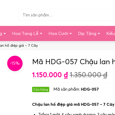
Tìm…
g
Hoa Tang Lễ
Hoa Cưới
Dịp Tặng
Kiể
n hồ điệp giả – 7 Cây
Mã HDG-057 Chậu lan hồ
-15%
1.150.000
₫
1.350.000
₫
Mã sản phẩm:
HDG-057
Còn hàng
Chậu lan hồ điệp giả mã HDG-057 – 7 Cây
Trồng 1 mặt 4 cây xanh dương, 3 cây màu