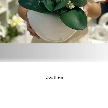
Chậu lan hồ điệp giả mã HDG-057 – 7 Cây
Đọc thêm