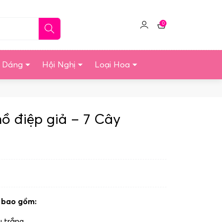
0
Click
Giỏ
để
hàng
quản
u Dáng
Hội Nghị
Loại Hoa
lý
tài
khoản
 điệp giả – 7 Cây
 bao gồm:
 trắng.