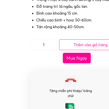
Đồ trang trí: lá ngâu, gốc lan.
Bình cao khoảng 15 cm.
Chiều cao bình + hoa: 50-60cm.
Tán rộng khoảng 40-50cm.
Thêm vào giỏ hàng
Mã
HDG-
Mua Ngay
057
Chậu
lan
hồ
điệp
giả
Tặng miễn phí thiệp/ băng
-
chữ
7
Cây