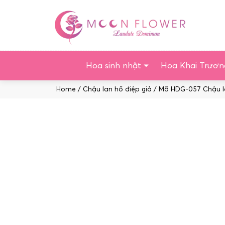
Chuyển
tới
nội
dung
Hoa sinh nhật
Hoa Khai Trươn
Home
/
Chậu lan hồ điệp giả
/ Mã HDG-057 Chậu la