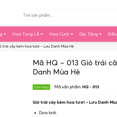
Tìm…
g
Hoa Tang Lễ
Hoa Cưới
Dịp Tặng
Kiể
ỏ trái cây kèm hoa tươi – Lưu Danh Mùa Hè
Mã HQ – 013 Giỏ trái c
Danh Mùa Hè
Mã sản phẩm:
HQ - 013
Còn hàng
Giỏ trái cây kèm hoa tươi – Lưu Danh Mù
Dưa lưới