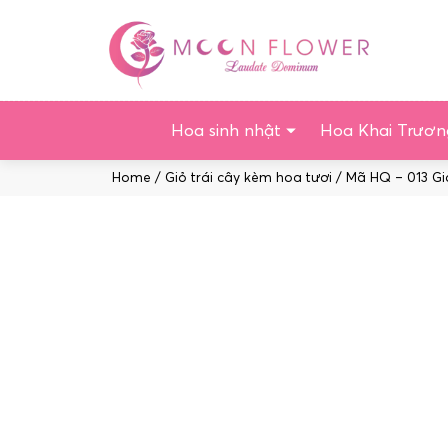
Chuyển
tới
nội
dung
Hoa sinh nhật
Hoa Khai Trươn
Home
/
Giỏ trái cây kèm hoa tươi
/ Mã HQ – 013 Gi