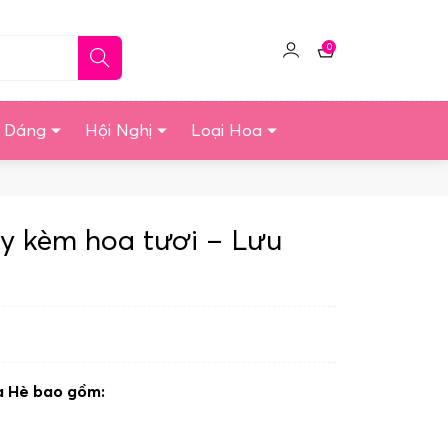
0
Click
Giỏ
để
hàng
quản
u Dáng
Hội Nghị
Loại Hoa
lý
tài
khoản
ây kèm hoa tươi – Lưu
a Hè bao gồm: