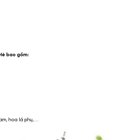
 Hè bao gồm:
am, hoa lá phụ,…