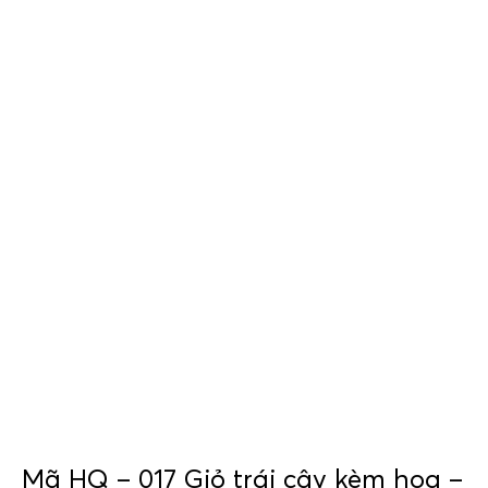
Mã HQ – 017 Giỏ trái cây kèm hoa –