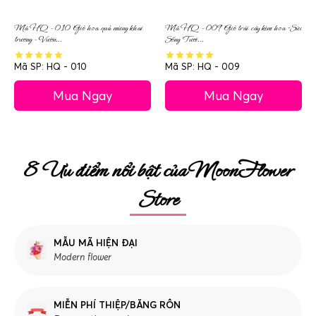
Mã HQ – 010 Giỏ hoa quả mừng khai
Mã HQ – 009 Giỏ trái cây kèm hoa -Sức
trương – Vườn...
Sống Tươi...
Mã SP: HQ - 010
Mã SP: HQ - 009
Mua Ngay
Mua Ngay
8 Ưu điểm nổi bật của MoonFlower
Store
MẪU MÃ HIỆN ĐẠI
Modern flower
MIỄN PHÍ THIỆP/BĂNG RÔN