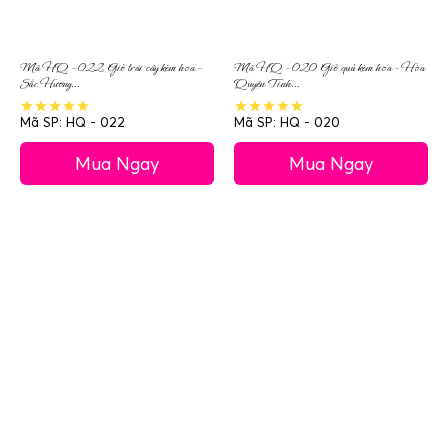
Mã HQ – 022 Giỏ trái cây kèm hoa –
Mã HQ – 020 Giỏ quả kèm hoa – Hòa
Sắc Hương...
Quyện Tinh...
Mã SP: HQ - 022
Mã SP: HQ - 020
Mua Ngay
Mua Ngay