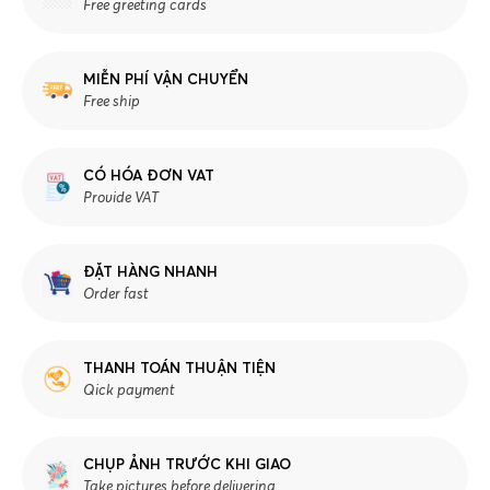
Free greeting cards
MIỄN PHÍ VẬN CHUYỂN
Free ship
CÓ HÓA ĐƠN VAT
Provide VAT
ĐẶT HÀNG NHANH
Order fast
THANH TOÁN THUẬN TIỆN
Qick payment
CHỤP ẢNH TRƯỚC KHI GIAO
Take pictures before delivering