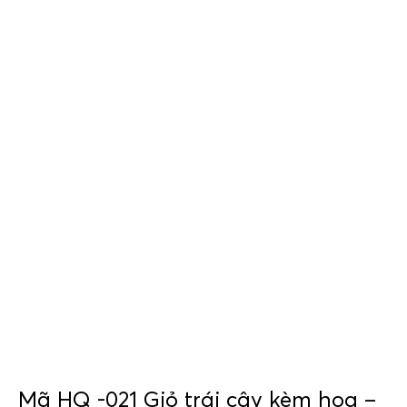
Mã HQ -021 Giỏ trái cây kèm hoa –