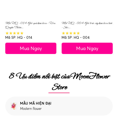
Mã HQ – 014 Giỏ quả kèm hoa – Hòa
Mã HQ – 004 Giỏ trái cây kèm hoa tươi
Quyện Thiên...
– Sắc...
Mã SP: HQ - 014
Mã SP: HQ - 004
Mua Ngay
Mua Ngay
8 Ưu điểm nổi bật của MoonFlower
Store
MẪU MÃ HIỆN ĐẠI
Modern flower