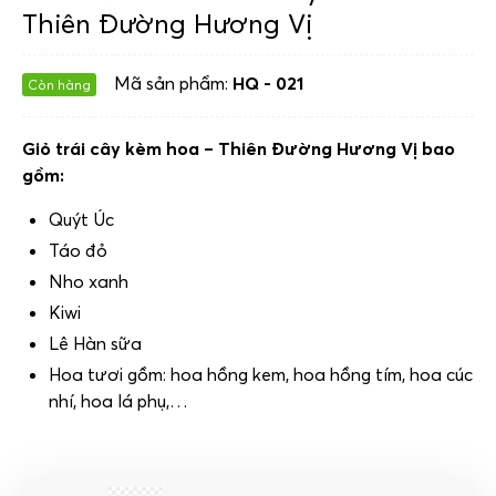
Thiên Đường Hương Vị
Mã sản phẩm:
HQ - 021
Còn hàng
Giỏ trái cây kèm hoa – Thiên Đường Hương Vị bao
gồm:
Quýt Úc
Táo đỏ
Nho xanh
Kiwi
Lê Hàn sữa
Hoa tươi gồm: hoa hồng kem, hoa hồng tím, hoa cúc
nhí, hoa lá phụ,…