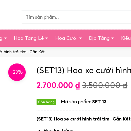
Tìm…
g
Hoa Tang Lễ
Hoa Cưới
Dịp Tặng
Kiể
i hình trái tim- Gắn Kết
(SET13) Hoa xe cưới hình
-23%
2.700.000
₫
3.500.000
₫
Mã sản phẩm:
SET 13
Còn hàng
(SET13) Hoa xe cưới hình trái tim- Gắn Kế
Hoa lan trắng