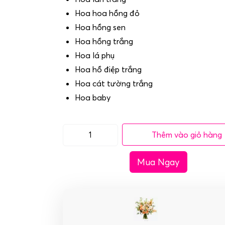
Hoa hoa hồng đỏ
Hoa hồng sen
Hoa hồng trắng
Hoa lá phụ
Hoa hồ điệp trắng
Hoa cát tường trắng
Hoa baby
Thêm vào giỏ hàng
(SET13)
Hoa
Mua Ngay
xe
cưới
hình
trái
tim-
Gắn