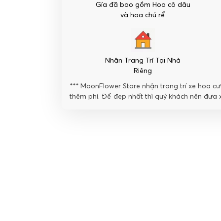
Gía đã bao gồm Hoa cô dâu
Kết
và hoa chú rể
số
lượng
Nhận Trang Trí Tại Nhà
Riêng
*** MoonFlower Store nhận trang trí xe hoa cướ
thêm phí. Để đẹp nhất thì quý khách nên đưa x