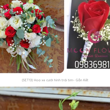
(SET13) Hoa xe cưới hình trái tim- Gắn Kết