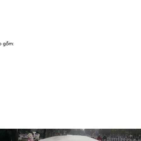
o gồm: