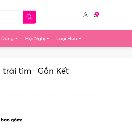
0
Click
Giỏ
để
hàng
quản
u Dáng
Hội Nghị
Loại Hoa
lý
tài
khoản
 trái tim- Gắn Kết
t bao gồm: