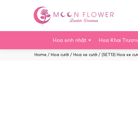
Chuyển
tới
nội
dung
Hoa sinh nhật
Hoa Khai Trươn
Home
/
Hoa cưới
/
Hoa xe cưới
/ (SET13) Hoa xe cướ