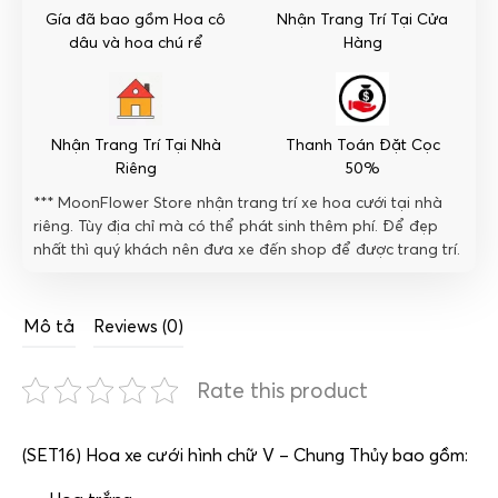
Thủy
Gía đã bao gồm Hoa cô
Nhận Trang Trí Tại Cửa
số
dâu và hoa chú rể
Hàng
lượng
Nhận Trang Trí Tại Nhà
Thanh Toán Đặt Cọc
Riêng
50%
*** MoonFlower Store nhận trang trí xe hoa cưới tại nhà
riêng. Tùy địa chỉ mà có thể phát sinh thêm phí. Để đẹp
nhất thì quý khách nên đưa xe đến shop để được trang trí.
Mô tả
Reviews (0)
Rate this product
(SET16) Hoa xe cưới hình chữ V – Chung Thủy bao gồm: