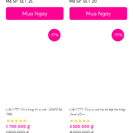
Mã SP: SET 25
Mã SP: SET 20
Mua Ngay
Mua Ngay
-11%
-13%
(SET9) Hoa trang trí xe cưới – Bắt Đầu
(SET7) Hoa xe cưới lan hồ điệp tím trắng –
Mới
Sweet Love
1.700.000
₫
3.500.000
₫
1.900.000
₫
4.000.000
₫