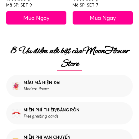
Mã SP: SET 9
Mã SP: SET 7
Mua Ngay
Mua Ngay
8 Ưu điểm nổi bật của MoonFlower
Store
MẪU MÃ HIỆN ĐẠI
Modern flower
MIỄN PHÍ THIỆP/BĂNG RÔN
Free greeting cards
MIỄN PHÍ VẬN CHUYỂN