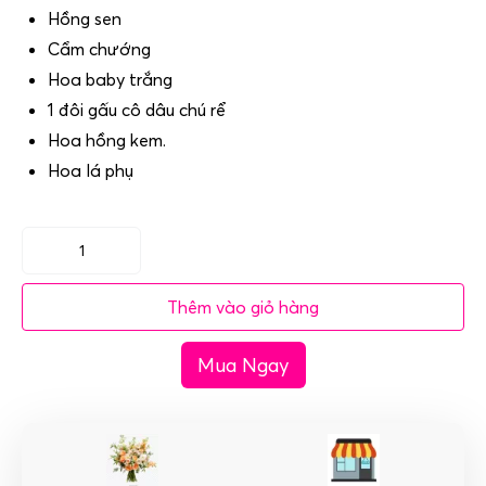
Hồng sen
Cẩm chướng
Hoa baby trắng
1 đôi gấu cô dâu chú rể
Hoa hồng kem.
Hoa lá phụ
(SET16)
Hoa
Thêm vào giỏ hàng
xe
cưới
Mua Ngay
hình
chữ
V
-
Chung