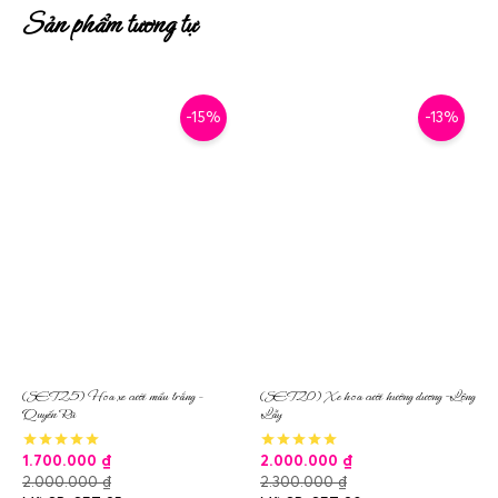
Sản phẩm tương tự
-15%
-13%
(SET25) Hoa xe cưới mầu trắng –
(SET20) Xe hoa cưới hướng dương -Lộng
Quyến Rũ
Lẫy
1.700.000
₫
2.000.000
₫
2.000.000
₫
2.300.000
₫