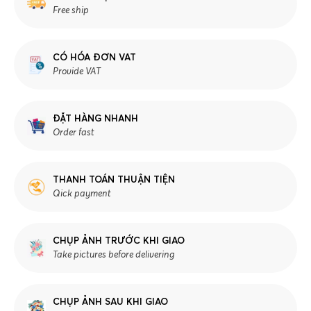
Free ship
CÓ HÓA ĐƠN VAT
Provide VAT
ĐẶT HÀNG NHANH
Order fast
THANH TOÁN THUẬN TIỆN
Qick payment
CHỤP ẢNH TRƯỚC KHI GIAO
Take pictures before delivering
CHỤP ẢNH SAU KHI GIAO