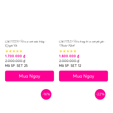
(SET25) Hoa xe cưới mầu trắng –
(SET12) Hoa trang trí xe cưới phi yến –
Quyến Rũ
Thuần Khiết
1.700.000
₫
1.800.000
₫
2.000.000
₫
2.000.000
₫
Mã SP: SET 25
Mã SP: SET 12
Mua Ngay
Mua Ngay
-16%
-22%