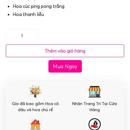
Hoa cúc ping pong trắng
Hoa thanh liễu
(SET17)
Xe
Thêm vào giỏ hàng
hoa
cưới
Mua Ngay
mầu
trắng
-
Tinh
Khôi
số
Gía đã bao gồm Hoa cô
Nhận Trang Trí Tại Cửa
lượng
dâu và hoa chú rể
Hàng