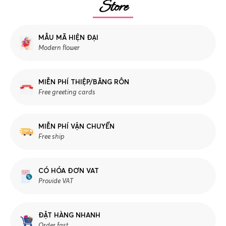
Store
MẪU MÃ HIỆN ĐẠI
Modern flower
MIỄN PHÍ THIỆP/BĂNG RÔN
Free greeting cards
MIỄN PHÍ VẬN CHUYỂN
Free ship
CÓ HÓA ĐƠN VAT
Provide VAT
ĐẶT HÀNG NHANH
Order fast