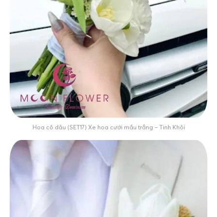
Hoa cô dâu (SET17) Xe hoa cưới mầu trắng – Tinh Khôi