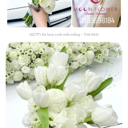
(SET17) Xe hoa cưới mầu trắng – Tinh Khôi