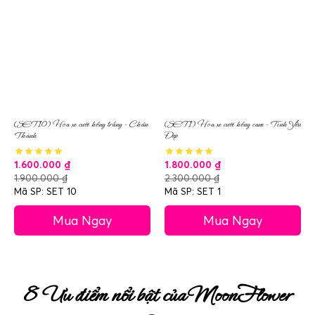
(SET10) Hoa xe cưới hồng trắng – Chân
(SET1) Hoa xe cưới hồng cam – Tình Yêu
Thành
Đẹp
1.600.000
₫
1.800.000
₫
1.900.000
₫
2.300.000
₫
Mã SP: SET 10
Mã SP: SET 1
Mua Ngay
Mua Ngay
8 Ưu điểm nổi bật của MoonFlower