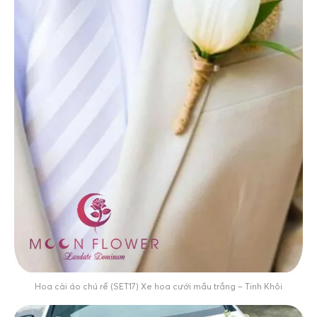
Hoa cài áo chú rể (SET17) Xe hoa cưới mầu trắng – Tinh Khôi