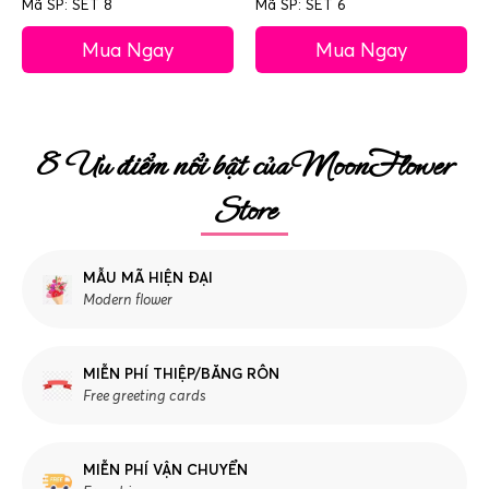
Mã SP: SET 8
Mã SP: SET 6
Mua Ngay
Mua Ngay
8 Ưu điểm nổi bật của MoonFlower
Store
MẪU MÃ HIỆN ĐẠI
Modern flower
MIỄN PHÍ THIỆP/BĂNG RÔN
Free greeting cards
MIỄN PHÍ VẬN CHUYỂN