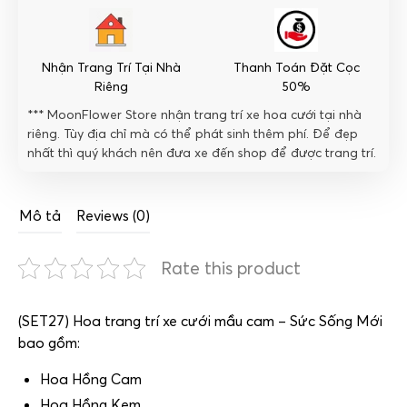
Mới
số
lượng
Nhận Trang Trí Tại Nhà
Thanh Toán Đặt Cọc
Riêng
50%
*** MoonFlower Store nhận trang trí xe hoa cưới tại nhà
riêng. Tùy địa chỉ mà có thể phát sinh thêm phí. Để đẹp
nhất thì quý khách nên đưa xe đến shop để được trang trí.
Mô tả
Reviews (0)
Rate this product
(SET27) Hoa trang trí xe cưới mầu cam – Sức Sống Mới
bao gồm:
Hoa Hồng Cam
Hoa Hồng Kem