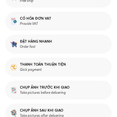
Free ship
CÓ HÓA ĐƠN VAT
Provide VAT
ĐẶT HÀNG NHANH
Order fast
THANH TOÁN THUẬN TIỆN
Qick payment
CHỤP ẢNH TRƯỚC KHI GIAO
Take pictures before delivering
CHỤP ẢNH SAU KHI GIAO
Take pictures after delivering