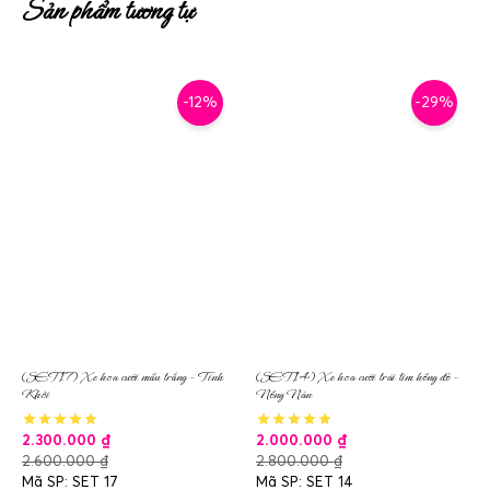
Sản phẩm tương tự
-12%
-29%
(SET17) Xe hoa cưới mầu trắng – Tinh
(SET14) Xe hoa cưới trái tim hồng đỏ –
Khôi
Nồng Nàn
2.300.000
₫
2.000.000
₫
2.600.000
₫
2.800.000
₫
Mã SP: SET 17
Mã SP: SET 14