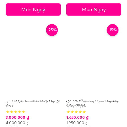
Mua Ngay
Mua Ngay
-25%
-15%
(SET8) Xe hoa cưới lan hồ điệp trắng- Sẻ
(SET6) Hoa trang trí xe cưới baby trắng-
Chia
Mang Tin Yêu
3.000.000
₫
1.650.000
₫
4.000.000
₫
1.950.000
₫