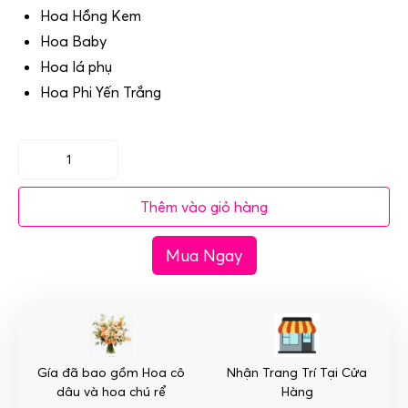
Hoa Hồng Kem
Hoa Baby
Hoa lá phụ
Hoa Phi Yến Trắng
(SET27)
Hoa
Thêm vào giỏ hàng
trang
trí
Mua Ngay
xe
cưới
mầu
cam
-
Sức
Gía đã bao gồm Hoa cô
Nhận Trang Trí Tại Cửa
Sống
dâu và hoa chú rể
Hàng