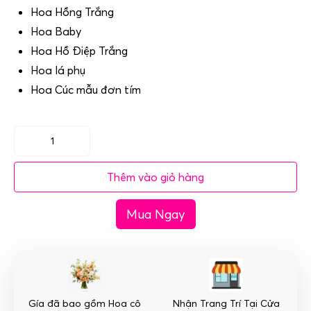
Hoa Hồng Trắng
Hoa Baby
Hoa Hồ Điệp Trắng
Hoa lá phụ
Hoa Cúc mẫu đơn tím
(SET35)
Xe
Thêm vào giỏ hàng
hoa
cưới
Mua Ngay
mầu
hồng
nhạt
-
Tinh
Khôi
Gía đã bao gồm Hoa cô
Nhận Trang Trí Tại Cửa