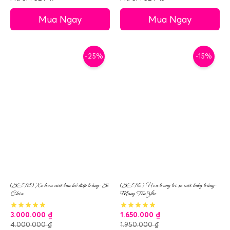
Mua Ngay
Mua Ngay
-25%
-15%
(SET8) Xe hoa cưới lan hồ điệp trắng- Sẻ
(SET6) Hoa trang trí xe cưới baby trắng-
Chia
Mang Tin Yêu
3.000.000
₫
1.650.000
₫
4.000.000
₫
1.950.000
₫