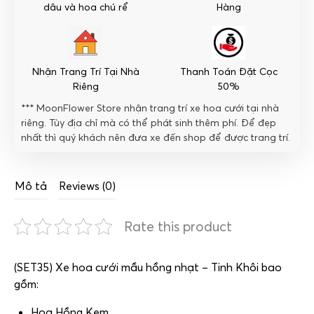
số
dâu và hoa chú rể
Hàng
lượng
Nhận Trang Trí Tại Nhà
Thanh Toán Đặt Cọc
Riêng
50%
*** MoonFlower Store nhận trang trí xe hoa cưới tại nhà
riêng. Tùy địa chỉ mà có thể phát sinh thêm phí. Để đẹp
nhất thì quý khách nên đưa xe đến shop để được trang trí.
Mô tả
Reviews (0)
Rate this product
(SET35) Xe hoa cưới mầu hồng nhạt – Tinh Khôi bao
gồm:
Hoa Hồng Kem