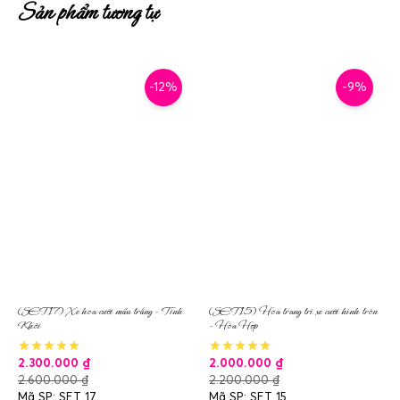
Sản phẩm tương tự
-12%
-9%
(SET17) Xe hoa cưới mầu trắng – Tinh
(SET15) Hoa trang trí xe cưới hình tròn
Khôi
– Hòa Hợp
2.300.000
₫
2.000.000
₫
2.600.000
₫
2.200.000
₫
Mã SP: SET 17
Mã SP: SET 15