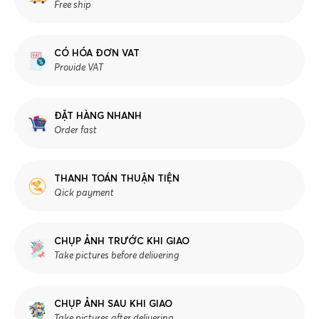
Free ship
CÓ HÓA ĐƠN VAT
Provide VAT
ĐẶT HÀNG NHANH
Order fast
THANH TOÁN THUẬN TIỆN
Qick payment
CHỤP ẢNH TRƯỚC KHI GIAO
Take pictures before delivering
CHỤP ẢNH SAU KHI GIAO
Take pictures after delivering