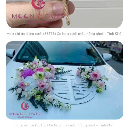
Hoa cài áo đám cưới (SET35) Xe hoa cưới mầu hồng nhạt – Tinh Khôi
Hoa trên xe (SET35) Xe hoa cưới mầu hồng nhạt – Tinh Khôi