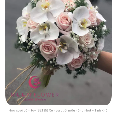
Hoa cưới cầm tay (SET35) Xe hoa cưới mầu hồng nhạt – Tinh Khôi