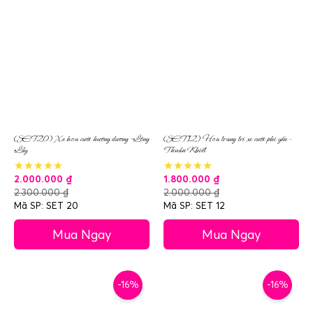
(SET20) Xe hoa cưới hướng dương -Lộng
(SET12) Hoa trang trí xe cưới phi yến –
Lẫy
Thuần Khiết
2.000.000
₫
1.800.000
₫
2.300.000
₫
2.000.000
₫
Mã SP: SET 20
Mã SP: SET 12
Mua Ngay
Mua Ngay
-16%
-16%