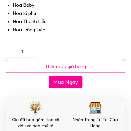
Hoa Baby
Hoa lá phụ
Hoa Thanh Liễu
Hoa Đồng Tiền
(SET37)
Hoa
Thêm vào giỏ hàng
xe
cưới
Mua Ngay
mầu
trắng
-
Mang
Tin
Yêu
Gía đã bao gồm Hoa cô
Nhận Trang Trí Tại Cửa
số
dâu và hoa chú rể
Hàng