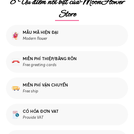
8 Ưu điểm nổi bật của MoonFlower
Store
MẪU MÃ HIỆN ĐẠI
Modern flower
MIỄN PHÍ THIỆP/BĂNG RÔN
Free greeting cards
MIỄN PHÍ VẬN CHUYỂN
Free ship
CÓ HÓA ĐƠN VAT
Provide VAT