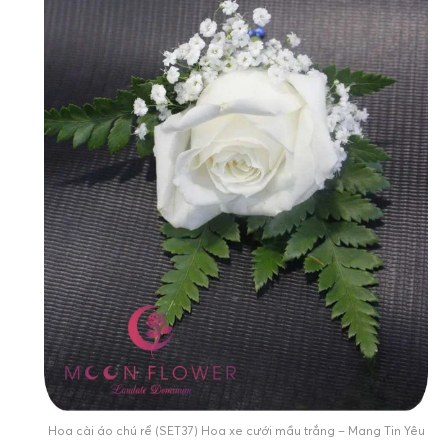
Hoa cài áo chú rể (SET37) Hoa xe cưới mầu trắng – Mang Tin Yêu