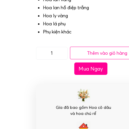
Hoa lan hồ điệp trắng
Hoa ly vàng
Hoa lá phụ
Phụ kiện khác
Thêm vào giỏ hàng
(SET8)
Xe
Mua Ngay
hoa
cưới
lan
hồ
điệp
trắng-
Gía đã bao gồm Hoa cô dâu
Sẻ
và hoa chú rể
Chia
số