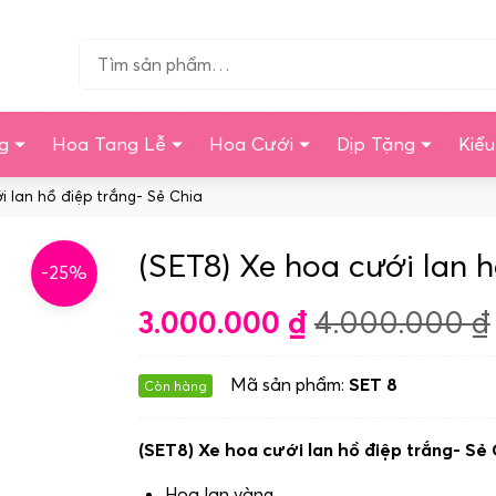
Tìm…
g
Hoa Tang Lễ
Hoa Cưới
Dịp Tặng
Kiể
i lan hồ điệp trắng- Sẻ Chia
(SET8) Xe hoa cưới lan h
-25%
3.000.000
₫
4.000.000
₫
Mã sản phẩm:
SET 8
Còn hàng
(SET8) Xe hoa cưới lan hồ điệp trắng- Sẻ
Hoa lan vàng