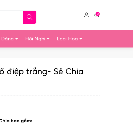
0
Click
Giỏ
để
hàng
quản
u Dáng
Hội Nghị
Loại Hoa
lý
tài
khoản
ồ điệp trắng- Sẻ Chia
 Chia bao gồm: