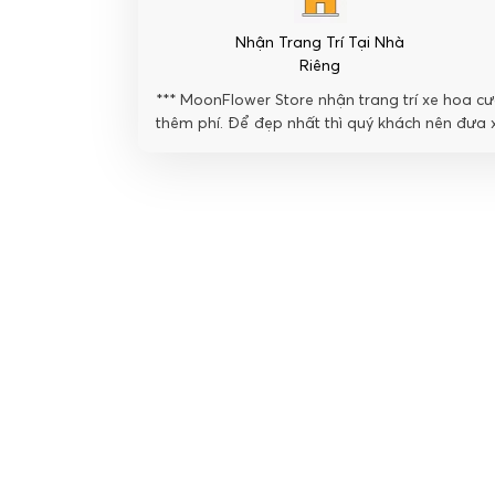
lượng
Nhận Trang Trí Tại Nhà
Riêng
*** MoonFlower Store nhận trang trí xe hoa cướ
thêm phí. Để đẹp nhất thì quý khách nên đưa x