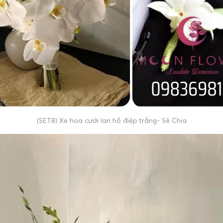
(SET8) Xe hoa cưới lan hồ điệp trắng- Sẻ Chia